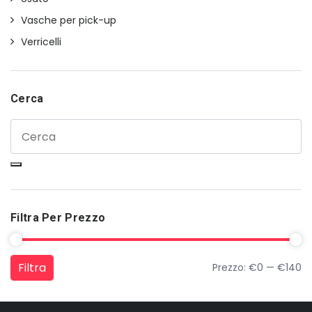
Vasche per pick-up
Verricelli
Cerca
Filtra Per Prezzo
Filtra
Prezzo:
€0
—
€140
Prezzo Min
Prezzo Max