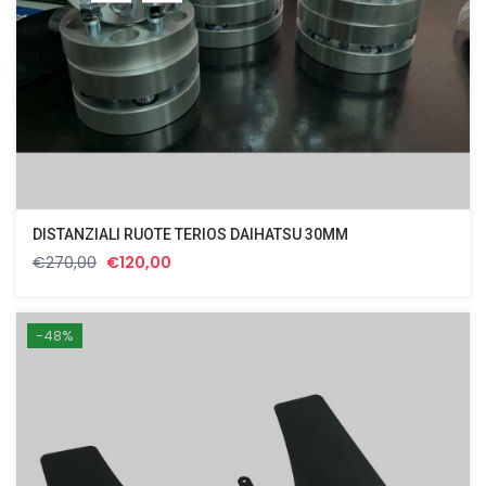
DISTANZIALI RUOTE TERIOS DAIHATSU 30MM
Il
Il
€
270,00
€
120,00
prezzo
prezzo
originale
attuale
era:
è:
-48%
€270,00.
€120,00.