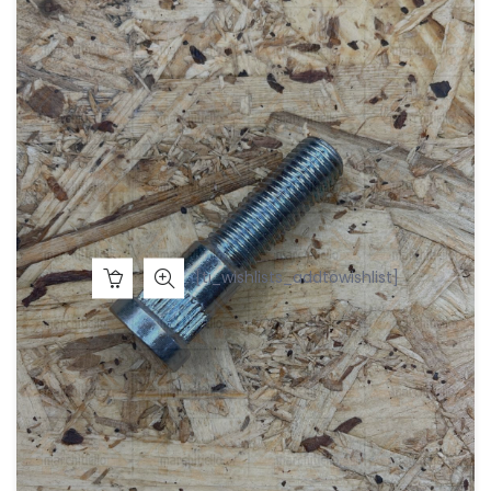
[ti_wishlists_addtowishlist]