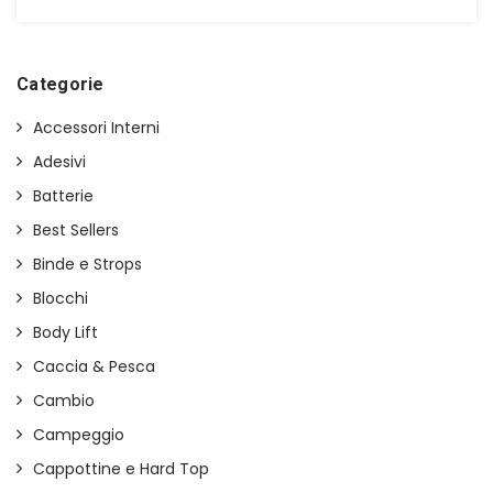
prezzo
prezzo
originale
attuale
era:
è:
€42,00.
€35,00.
Categorie
Accessori Interni
Adesivi
Batterie
Best Sellers
Binde e Strops
Blocchi
Body Lift
Caccia & Pesca
Cambio
Campeggio
Cappottine e Hard Top