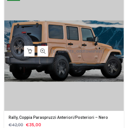
€42,00.
€35,00.
[ti_wishlists_addtowishlist]
Rally, Coppia Paraspruzzi Anteriori/posteriori – Nero
Il
Il
€
42,00
€
35,00