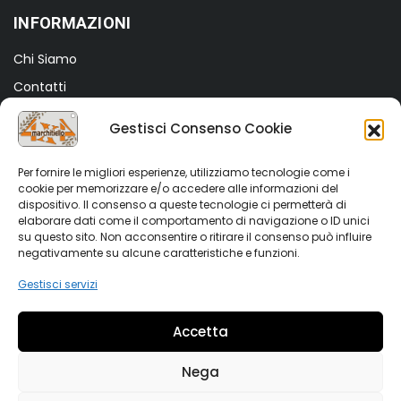
INFORMAZIONI
Chi Siamo
Contatti
Termini e Condizioni
Gestisci Consenso Cookie
Privacy Policy
Cookie Policy (UE)
Per fornire le migliori esperienze, utilizziamo tecnologie come i
cookie per memorizzare e/o accedere alle informazioni del
dispositivo. Il consenso a queste tecnologie ci permetterà di
SHOP
elaborare dati come il comportamento di navigazione o ID unici
su questo sito. Non acconsentire o ritirare il consenso può influire
Shop
negativamente su alcune caratteristiche e funzioni.
My account
Gestisci servizi
Wishlist
Accetta
Vetrina Auto
Nega