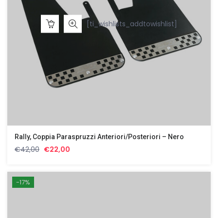
[ti_wishlists_addtowishlist]
Rally, Coppia Paraspruzzi Anteriori/posteriori – Nero
Il
Il
€
42,00
€
22,00
prezzo
prezzo
originale
attuale
era:
è:
-17%
€42,00.
€22,00.