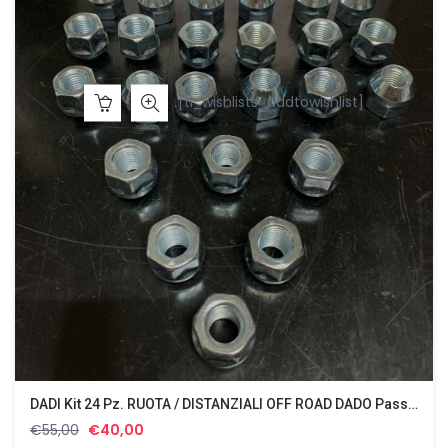
[ti_wishlists_addtowishlist]
DADI Kit 24 Pz. RUOTA / DISTANZIALI OFF ROAD DADO Passo 1.25 CH19 SUZUKI NISSAN
Il
Il
€
55,00
€
40,00