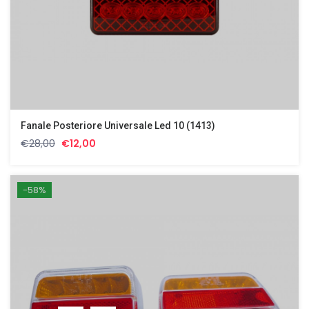
Fanale Posteriore Universale Led 10 (1413)
Il
Il
€
28,00
€
12,00
prezzo
prezzo
originale
attuale
era:
è:
-58%
€28,00.
€12,00.