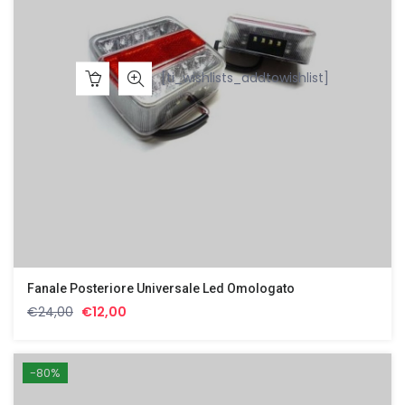
[ti_wishlists_addtowishlist]
Fanale Posteriore Universale Led Omologato
Il
Il
€
24,00
€
12,00
prezzo
prezzo
originale
attuale
era:
è:
-80%
€24,00.
€12,00.