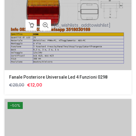
[ti_wishlists_addtowishlist]
Fanale Posteriore Universale Led 4 Funzioni 0298
Il
Il
€
28,00
€
12,00
prezzo
prezzo
originale
attuale
era:
è:
-50%
€28,00.
€12,00.