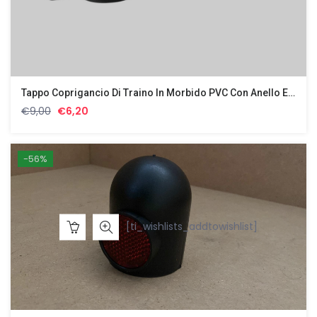
Tappo Coprigancio Di Traino In Morbido PVC Con Anello E Cinghia Di Ritenzione
Il
Il
€
9,00
€
6,20
prezzo
prezzo
originale
attuale
era:
è:
-56%
€9,00.
€6,20.
[ti_wishlists_addtowishlist]