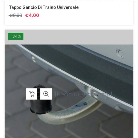
Tappo Gancio Di Traino Universale
Il
Il
€
9,00
€
4,00
prezzo
prezzo
originale
attuale
era:
è:
-34%
€9,00.
€4,00.
[ti_wishlists_addtowishlist]