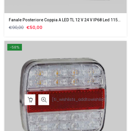
Fanale Posteriore Coppia A LED TL 12 V 24 V IP68 Led 1156 1157
Il
Il
€
90,00
€
50,00
prezzo
prezzo
originale
attuale
era:
è:
-58%
€90,00.
€50,00.
[ti_wishlists_addtowishlist]