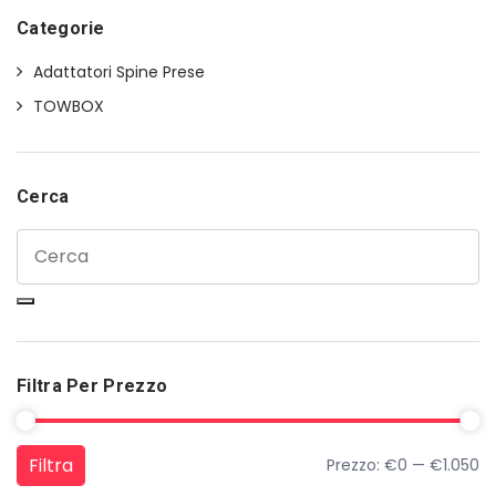
€750,00.
€520,00.
Categorie
Adattatori Spine Prese
TOWBOX
Cerca
Filtra Per Prezzo
Filtra
Prezzo:
€0
—
€1.050
Prezzo Min
Prezzo Max