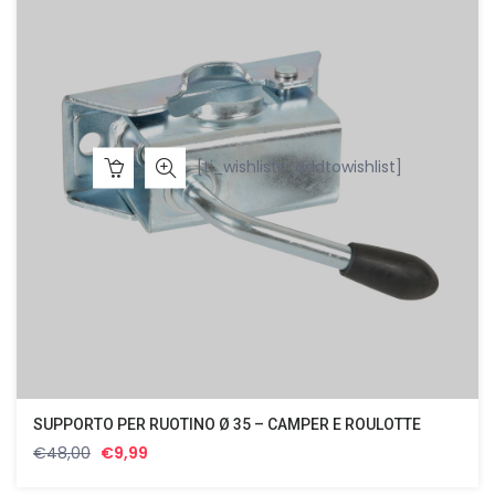
[ti_wishlists_addtowishlist]
SUPPORTO PER RUOTINO Ø 35 – CAMPER E ROULOTTE
Il
Il
€
48,00
€
9,99
prezzo
prezzo