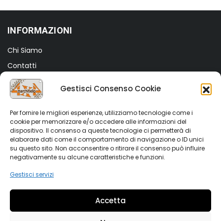
INFORMAZIONI
Chi Siamo
Contatti
Termini e Condizioni
Gestisci Consenso Cookie
Privacy Policy
Cookie Policy (UE)
Per fornire le migliori esperienze, utilizziamo tecnologie come i
cookie per memorizzare e/o accedere alle informazioni del
dispositivo. Il consenso a queste tecnologie ci permetterà di
SHOP
elaborare dati come il comportamento di navigazione o ID unici
su questo sito. Non acconsentire o ritirare il consenso può influire
Shop
negativamente su alcune caratteristiche e funzioni.
My account
Gestisci servizi
Wishlist
Accetta
Vetrina Auto