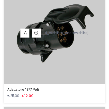
[ti_wishlists_addtowishlist]
Adattatore 13/7 Poli
Il
Il
€
25,00
€
12,00
prezzo
prezzo
originale
attuale