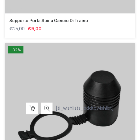
Supporto Porta Spina Gancio Di Traino
Il
Il
€
25,00
€
9,00
prezzo
prezzo
originale
attuale
era:
è:
-32%
€25,00.
€9,00.
[ti_wishlists_addtowishlist]