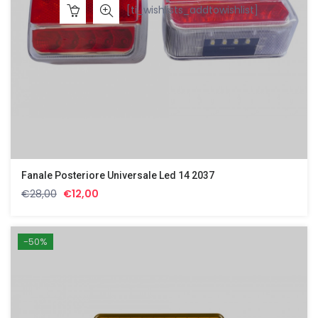
[ti_wishlists_addtowishlist]
Fanale Posteriore Universale Led 14 2037
Il
Il
€
28,00
€
12,00
prezzo
prezzo
originale
attuale
era:
è:
-50%
€28,00.
€12,00.