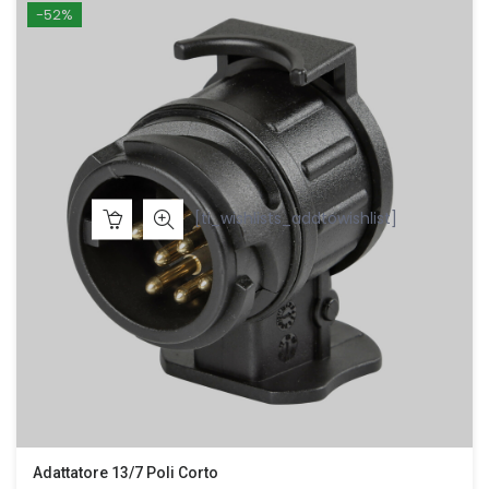
era:
è:
-52%
€25,00.
€12,00.
[ti_wishlists_addtowishlist]
Adattatore 13/7 Poli Corto