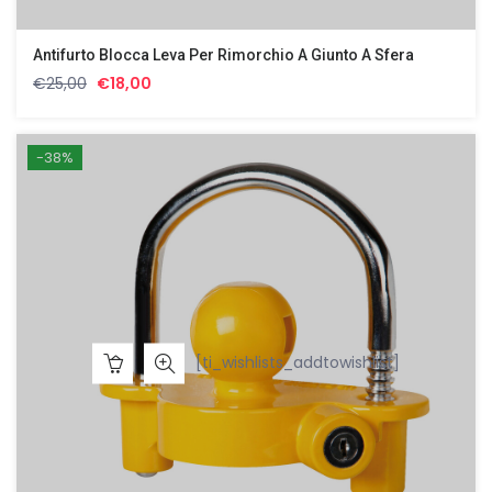
Antifurto Blocca Leva Per Rimorchio A Giunto A Sfera
Il
Il
€
25,00
€
18,00
prezzo
prezzo
originale
attuale
era:
è:
-38%
€25,00.
€18,00.
[ti_wishlists_addtowishlist]