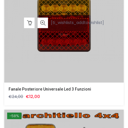
[ti_wishlists_addtowishlist]
Fanale Posteriore Universale Led 3 Funzioni
Il
Il
€
24,00
€
12,00
prezzo
prezzo
originale
attuale
era:
è:
-58%
€24,00.
€12,00.