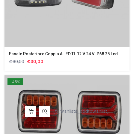
Fanale Posteriore Coppia A LED TL 12 V 24 V IP68 25 Led
Il
Il
€
60,00
€
30,00
prezzo
prezzo
originale
attuale
era:
è:
-45%
€60,00.
€30,00.
[ti_wishlists_addtowishlist]