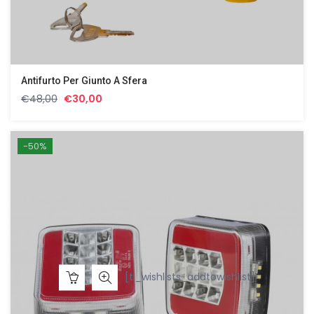
Antifurto Per Giunto A Sfera
Il
Il
€
48,00
€
30,00
prezzo
prezzo
originale
attuale
era:
è:
-50%
€48,00.
€30,00.
[ti_wishlists_addtowishlist]