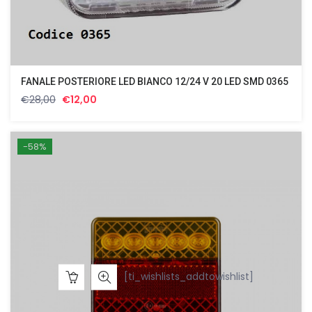
FANALE POSTERIORE LED BIANCO 12/24 V 20 LED SMD 0365
Il
Il
€
28,00
€
12,00
prezzo
prezzo
originale
attuale
era:
è:
-58%
€28,00.
€12,00.
[ti_wishlists_addtowishlist]