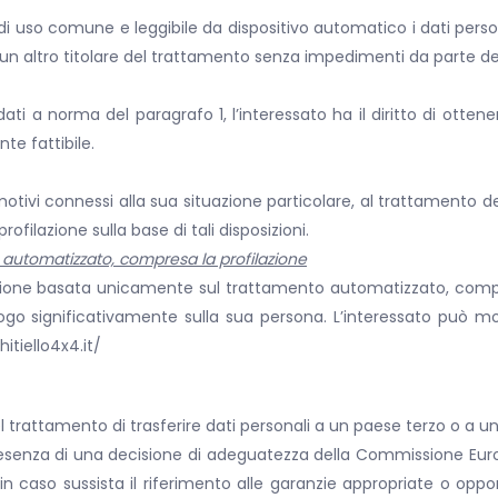
o, di uso comune e leggibile da dispositivo automatico i dati perso
 a un altro titolare del trattamento senza impedimenti da parte del
i dati a norma del paragrafo 1, l’interessato ha il diritto di otten
te fattibile.
 motivi connessi alla sua situazione particolare, al trattamento d
rofilazione sulla base di tali disposizioni.
e automatizzato, compresa la profilazione
ecisione basata unicamente sul trattamento automatizzato, comp
logo significativamente sulla sua persona. L’interessato può m
hitiello4x4.it/
l trattamento di trasferire dati personali a un paese terzo o a u
 presenza di una decisione di adeguatezza della Commissione Eur
 in caso sussista il riferimento alle garanzie appropriate o op