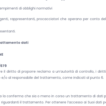
adempimenti di obblighi normativi
genti, rappresentanti, procacciatori che operano per conto dell
esentanti.
 trattamento dati
NE
6/679
 il diritto di proporre reclamo a un’autorità di controllo, i dirit
o e/o al responsabile del trattamento, come indicati al punto 6.
ento la conferma che sia o meno in corso un trattamento di dati p
 riguardanti il trattamento. Per ottenere l’accesso ai Suoi dati pe