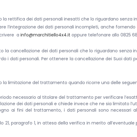
to la rettifica dei dati personali inesatti che lo riguardano senza 
tenere l’integrazione dei dati personali incompleti, anche fornendo
 scrivere a
info@marchitiello4x4.it
oppure telefonare allo 0825 68
to la cancellazione dei dati personali che lo riguardano senza ingi
do i dati personali. Per ottenere la cancellazione dei Suoi dati pe
nto la limitazione del trattamento quando ricorre una delle seguent
eriodo necessario al titolare del trattamento per verificare l’esatte
lazione dei dati personali e chiede invece che ne sia limitato l’uti
no ai fini del trattamento, i dati personali sono necessari al
o 21, paragrafo 1, in attesa della verifica in merito all’eventuale