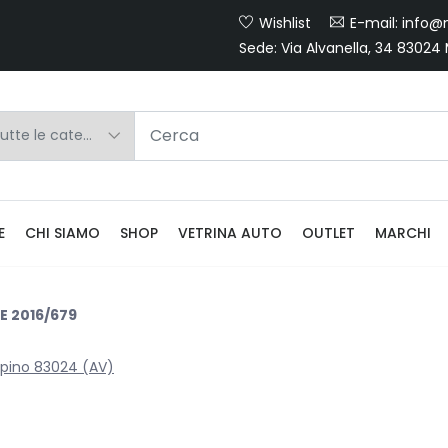
Wishlist
E-mail: info@m
Sede: Via Alvanella, 34 83024
E
CHI SIAMO
SHOP
VETRINA AUTO
OUTLET
MARCHI
 UE 2016/679
 Irpino 83024 (AV)