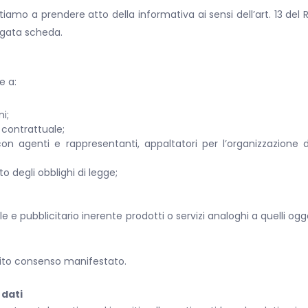
itiamo a prendere atto della informativa ai sensi dell’art. 13 del
egata scheda.
e a:
i;
 contrattuale;
n agenti e rappresentanti, appaltatori per l’organizzazione de
 degli obblighi di legge;
le e pubblicitario inerente prodotti o servizi analoghi a quelli 
cito consenso manifestato.
 dati