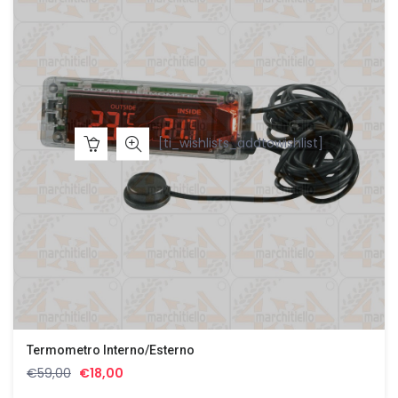
[ti_wishlists_addtowishlist]
Termometro Interno/esterno
Il
Il
€
59,00
€
18,00
prezzo
prezzo