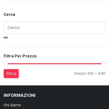
originale
attuale
era:
è:
€59,00.
€18,00.
Cerca
Filtra Per Prezzo
Filtra
Prezzo:
€10
—
€30
Prezzo Min
Prezzo Max
INFORMAZIONI
Chi Siamo