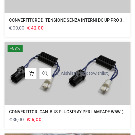
CONVERTITORE DI TENSIONE SENZA INTERNI DC UP PRO 300 12VDC/24VDC
Il
Il
€
90,00
€
42,00
prezzo
prezzo
originale
attuale
era:
è:
-58%
€90,00.
€42,00.
[ti_wishlists_addtowishlist]
CONVERTITORI CAN-BUS PLUG&PLAY PER LAMPADE W5W (T10) COMP.LE C5W
Il
Il
€
35,00
€
15,00
prezzo
prezzo
originale
attuale