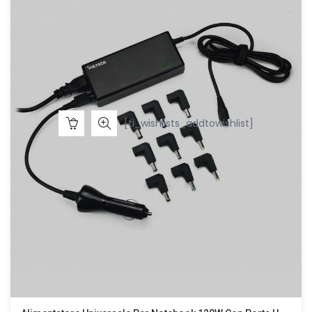
[ti_wishlists_addtowishlist]