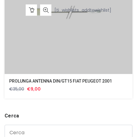
[ti_wishlists_addtowishlist]
PROLUNGA ANTENNA DIN/GT15 FIAT PEUGEOT 2001
Il
Il
€
35,00
€
9,00
prezzo
prezzo
originale
attuale
era:
è:
€35,00.
€9,00.
Cerca