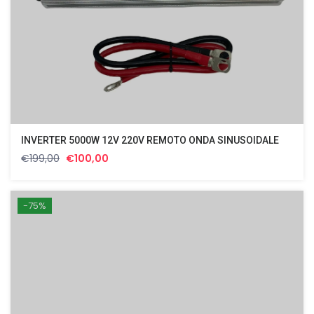
INVERTER 5000W 12V 220V REMOTO ONDA SINUSOIDALE
Il
Il
€
199,00
€
100,00
prezzo
prezzo
originale
attuale
era:
è:
-75%
€199,00.
€100,00.