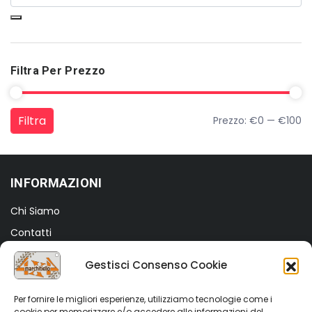
Filtra Per Prezzo
Filtra
Prezzo:
€0
—
€100
Prezzo Min
Prezzo Max
INFORMAZIONI
Chi Siamo
Contatti
Termini e Condizioni
Gestisci Consenso Cookie
Privacy Policy
Cookie Policy (UE)
Per fornire le migliori esperienze, utilizziamo tecnologie come i
cookie per memorizzare e/o accedere alle informazioni del