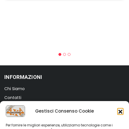
originale
attuale
era:
è:
€360,00.
€120,00.
INFORMAZIONI
Chi Siamo
Contatti
Termini e Condizioni
Gestisci Consenso Cookie
Privacy Policy
Cookie Policy (UE)
Per fornire le migliori esperienze, utilizziamo tecnologie come i