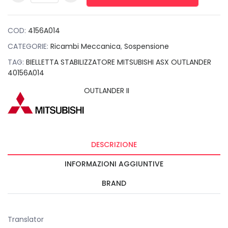
MITSUBISHI ASX
OUTLANDER
40156A014 quantità
COD:
4156A014
CATEGORIE:
Ricambi Meccanica
,
Sospensione
TAG:
BIELLETTA STABILIZZATORE MITSUBISHI ASX OUTLANDER
40156A014
OUTLANDER II
DESCRIZIONE
INFORMAZIONI AGGIUNTIVE
BRAND
Translator