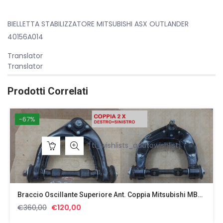
BIELLETTA STABILIZZATORE MITSUBISHI ASX OUTLANDER
40156A014
Translator
Translator
Prodotti Correlati
-67%
[ti_wishlists_addtowishlist]
Braccio Oscillante Superiore Ant. Coppia Mitsubishi MB831036 Con Ingrassatore
Il
Il
€
360,00
€
120,00
prezzo
prezzo