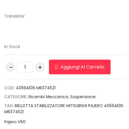
Translator
In Stock
BIELLETTA
Aggiungi Al Carrello
STABILIZZATORE
MITSUBISHI PAJERO
4056A106 MR374521
quantità
COD:
4056A106 MR374521
CATEGORIE:
Ricambi Meccanica
,
Sospensione
TAG:
BIELLETTA STABILIZZATORE MITSUBISHI PAJERO 4056A106
MR374521
Pajero V60