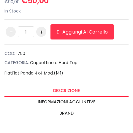
Il
Il
€
50,00
€
90,00
prezzo
prezzo
In Stock
originale
attuale
era:
è:
Capote Completa
€90,00.
€50,00.
Aggiungi Al Carrello
per Fiat Panda
piccola quantità
COD:
1750
CATEGORIA:
Cappottine e Hard Top
Fiat
Fiat Panda 4x4 Mod.(141)
DESCRIZIONE
INFORMAZIONI AGGIUNTIVE
BRAND