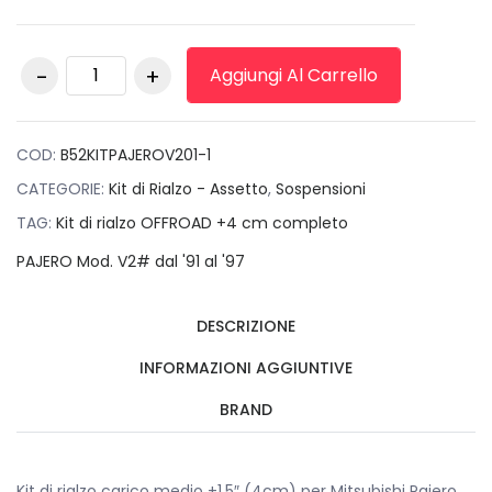
Kit di rialzo carico
Aggiungi Al Carrello
medio +1.5″ (4cm)
per Mitsubishi Pajero
V20 quantità
COD:
B52KITPAJEROV201-1
CATEGORIE:
Kit di Rialzo - Assetto
,
Sospensioni
TAG:
Kit di rialzo OFFROAD +4 cm completo
PAJERO Mod. V2# dal '91 al '97
DESCRIZIONE
INFORMAZIONI AGGIUNTIVE
BRAND
Kit di rialzo carico medio +1.5″ (4cm) per Mitsubishi Pajero