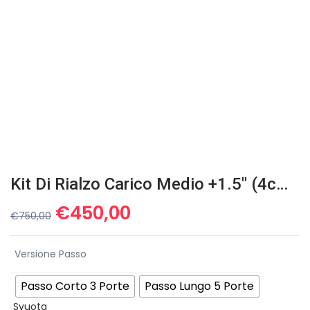
Kit Di Rialzo Carico Medio +1.5″ (4cm) Per Mitsubishi Pajero V20
Il
Il
€
450,00
€
750,00
prezzo
prezzo
originale
attuale
Versione Passo
era:
è:
€750,00.
€450,00.
Passo Corto 3 Porte
Passo Lungo 5 Porte
Svuota