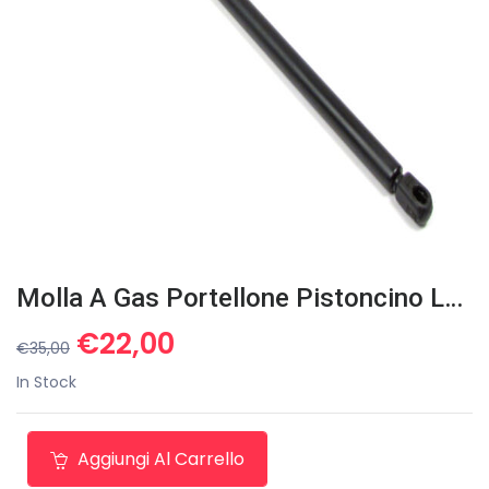
Molla A Gas Portellone Pistoncino Land Rover Defender 1990-2016
Il
Il
€
22,00
€
35,00
prezzo
prezzo
In Stock
originale
attuale
era:
è:
€35,00.
€22,00.
Aggiungi Al Carrello