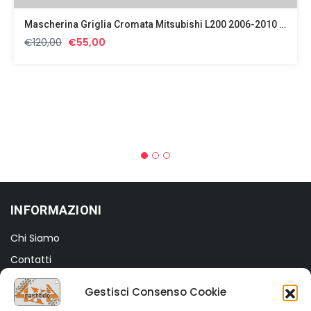
Mascherina Griglia Cromata Mitsubishi L200 2006-2010 Sinistro
Il
Il
€
120,00
€
55,00
prezzo
prezzo
originale
attuale
era:
è:
€120,00.
€55,00.
INFORMAZIONI
Chi Siamo
Contatti
Termini e Condizioni
Gestisci Consenso Cookie
Privacy Policy