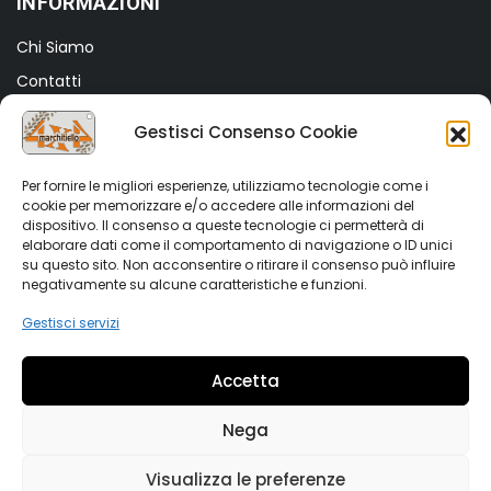
INFORMAZIONI
Chi Siamo
Contatti
Termini e Condizioni
Gestisci Consenso Cookie
Privacy Policy
Cookie Policy (UE)
Per fornire le migliori esperienze, utilizziamo tecnologie come i
cookie per memorizzare e/o accedere alle informazioni del
dispositivo. Il consenso a queste tecnologie ci permetterà di
SHOP
elaborare dati come il comportamento di navigazione o ID unici
su questo sito. Non acconsentire o ritirare il consenso può influire
Shop
negativamente su alcune caratteristiche e funzioni.
My account
Gestisci servizi
Wishlist
Accetta
Vetrina Auto
Nega
Visualizza le preferenze
Copyright 2022 Marchitiello s.r.l. All rights reserved. Partiva