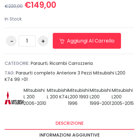
Il
Il
€
149,00
€
220,00
prezzo
prezzo
originale
attuale
In Stock
era:
è:
€220,00.
€149,00.
Paraurti completo
Aggiungi Al Carrello
Anteriore 3 Pezzi
Mitsubishi L200 K74
99 >01 quantità
CATEGORIE:
Paraurti
,
Ricambi Carrozzeria
TAG:
Paraurti completo Anteriore 3 Pezzi Mitsubishi L200
K74 99 >01
Mitsubishi
Mitsubishi
Mitsubishi
Mitsubishi
Mitsubishi
L 200
L 200 K74
L200 1993
L200
L200
2006-2010
1996
1999-2001
2005-2015
DESCRIZIONE
INFORMAZIONI AGGIUNTIVE