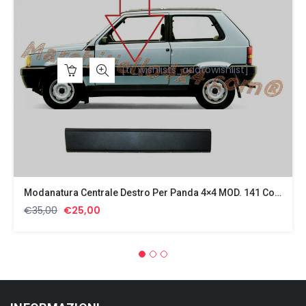
[ti_wishlists_addtowishlist]
Modanatura Centrale Destro Per Panda 4×4 MOD. 141 Con Bottoni Di Fissaggio
Il
Il
€
35,00
€
25,00
prezzo
prezzo
originale
attuale
era:
è:
€35,00.
€25,00.