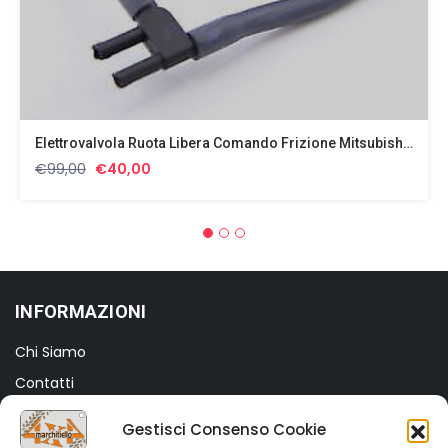
Elettrovalvola Ruota Libera Comando Frizione Mitsubishi L200 Pajero MB937731
Il
Il
€
99,00
€
40,00
prezzo
prezzo
originale
attuale
era:
è:
€99,00.
€40,00.
INFORMAZIONI
Chi Siamo
Contatti
Termini e Condizioni
Gestisci Consenso Cookie
Privacy Policy