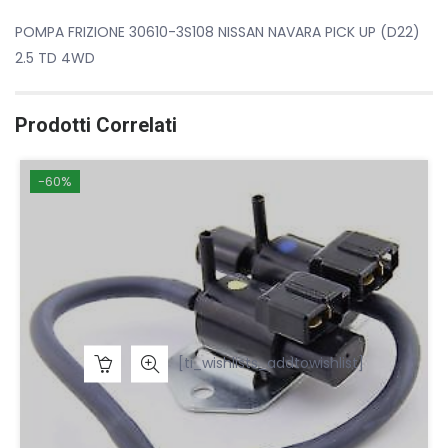
POMPA FRIZIONE 30610-3S108 NISSAN NAVARA PICK UP (D22)
2.5 TD 4WD
Prodotti Correlati
-60%
[ti_wishlists_addtowishlist]