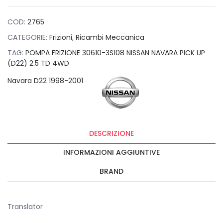
NAVARA PICK UP
(D22) 2.5 TD 4WD
quantità
COD:
2765
CATEGORIE:
Frizioni
,
Ricambi Meccanica
TAG:
POMPA FRIZIONE 30610-3S108 NISSAN NAVARA PICK UP
(D22) 2.5 TD 4WD
Navara D22 1998-2001
DESCRIZIONE
INFORMAZIONI AGGIUNTIVE
BRAND
Translator