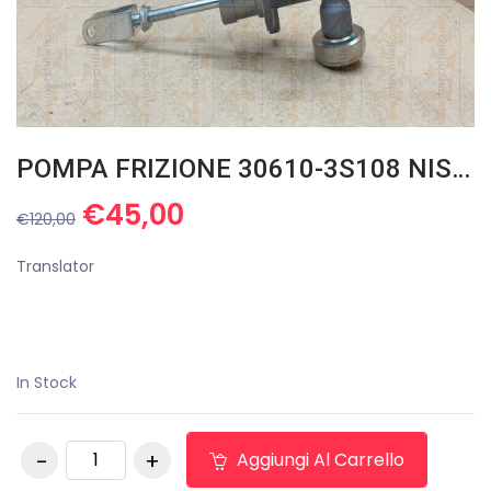
POMPA FRIZIONE 30610-3S108 NISSAN NAVARA PICK UP (D22) 2.5 TD 4WD
Il
Il
€
45,00
€
120,00
prezzo
prezzo
originale
attuale
Translator
era:
è:
€120,00.
€45,00.
In Stock
POMPA FRIZIONE
Aggiungi Al Carrello
30610-3S108 NISSAN