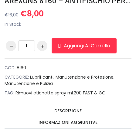
AREXONS 8160 – ANTIFISCHIO PER FRENI LUBRIFICANTE PROTETTIVA ANTI USURA
Il
Il
€
8,00
€
16,00
prezzo
prezzo
In Stock
originale
attuale
era:
è:
AREXONS 8160 -
€16,00.
€8,00.
Aggiungi Al Carrello
ANTIFISCHIO PER
FRENI LUBRIFICANTE
PROTETTIVA ANTI
USURA quantità
COD:
8160
CATEGORIE:
Lubrificanti
,
Manutenzione e Protezione
,
Manutenzione e Pulizia
TAG:
Rimuovi etichette spray ml.200 FAST & GO
DESCRIZIONE
INFORMAZIONI AGGIUNTIVE