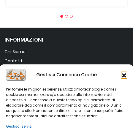
prezzo
prezzo
originale
attuale
era:
è:
€15,00.
€7,00.
INFORMAZIONI
Chi Siamo
Contatti
Termini e Condizioni
Gestisci Consenso Cookie
Privacy Policy
Cookie Policy (UE)
Per fornire le migliori esperienze, utilizziamo tecnologie come i
cookie per memorizzare e/o accedere alle informazioni del
dispositivo. Il consenso a queste tecnologie ci permetterà di
SHOP
elaborare dati come il comportamento di navigazione o ID unici
su questo sito. Non acconsentire o ritirare il consenso può influire
Shop
negativamente su alcune caratteristiche e funzioni.
My account
Gestisci servizi