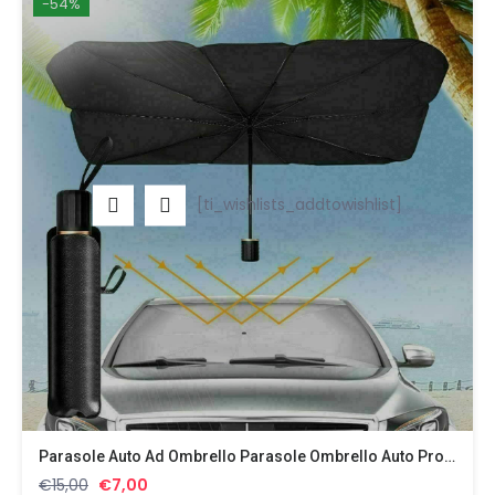
-54%
[ti_wishlists_addtowishlist]
Parasole Auto Ad Ombrello Parasole Ombrello Auto Protezione Parabrezza
Il
Il
€
15,00
€
7,00