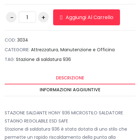
originale
attuale
era:
è:
Stazione di
€99,00.
€39,00.
Aggiungi Al Carrello
saldatura 936
quantità
COD:
3034
CATEGORIE:
Attrezzatura
,
Manutenzione e Officina
TAG:
Stazione di saldatura 936
DESCRIZIONE
INFORMAZIONI AGGIUNTIVE
STAZIONE SALDANTE HONY 936 MICROSTILO SALDATORE
STAGNO REGOLABILE ESD SAFE
Stazione di saldatura 936 è stata dotata di uno stilo che
permette un rapido riscaldamento della punta alla