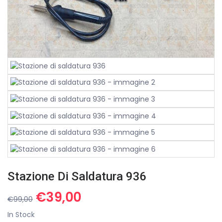
Stazione Di Saldatura 936
Il
Il
€
39,00
€
99,00
prezzo
prezzo
In Stock