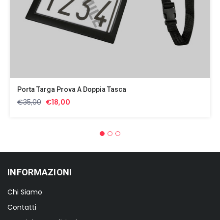
Porta Targa Prova A Doppia Tasca
Il
Il
€
35,00
€
18,00
prezzo
prezzo
originale
attuale
era:
è:
€35,00.
€18,00.
INFORMAZIONI
Chi Siamo
Contatti