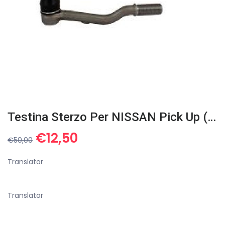
Testina Sterzo Per NISSAN Pick Up (D21) 48521-01G25
Il
Il
€
12,50
€
50,00
prezzo
prezzo
originale
attuale
Translator
era:
è:
€50,00.
€12,50.
Translator