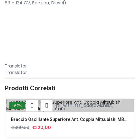
69 – 124 CV, Benzina, Diesel)
Translator
Translator
Prodotti Correlati
[ti_wishlists_addtowishlist]
-67%
Braccio Oscillante Superiore Ant. Coppia Mitsubishi MB831036 Con Ingrassatore
Il
Il
€
360,00
€
120,00
prezzo
prezzo