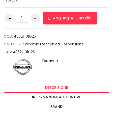
In Stock
Testina sterzo per
Aggiungi Al Carrello
NISSAN Pick Up (D21)
48521-01G25
quantità
COD:
48521-01G25
CATEGORIE:
Ricambi Meccanica
,
Sospensione
TAG:
48521-01G25
Terrano II
DESCRIZIONE
INFORMAZIONI AGGIUNTIVE
BRAND