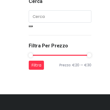
Cerca
Filtra Per Prezzo
Filtra
Prezzo:
€20
—
€30
Prezzo Min
Prezzo Max