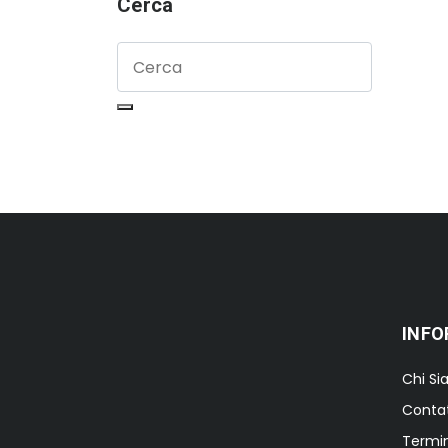
Cerca
INFO
Chi S
Contat
Termin