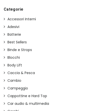
era:
è:
€29,00.
€11,00.
Categorie
Accessori Interni
Adesivi
Batterie
Best Sellers
Binde e Strops
Blocchi
Body Lift
Caccia & Pesca
Cambio
Campeggio
Cappottine e Hard Top
Car audio & multimedia