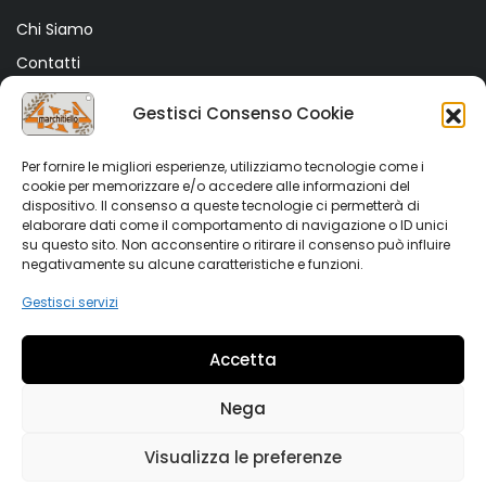
Chi Siamo
Contatti
Termini e Condizioni
Gestisci Consenso Cookie
Privacy Policy
Cookie Policy (UE)
Per fornire le migliori esperienze, utilizziamo tecnologie come i
cookie per memorizzare e/o accedere alle informazioni del
dispositivo. Il consenso a queste tecnologie ci permetterà di
SHOP
elaborare dati come il comportamento di navigazione o ID unici
su questo sito. Non acconsentire o ritirare il consenso può influire
Shop
negativamente su alcune caratteristiche e funzioni.
My account
Gestisci servizi
Wishlist
Accetta
Vetrina Auto
Nega
Visualizza le preferenze
Copyright 2022 Marchitiello s.r.l. All rights reserved. Partiva
IVA 02876090644