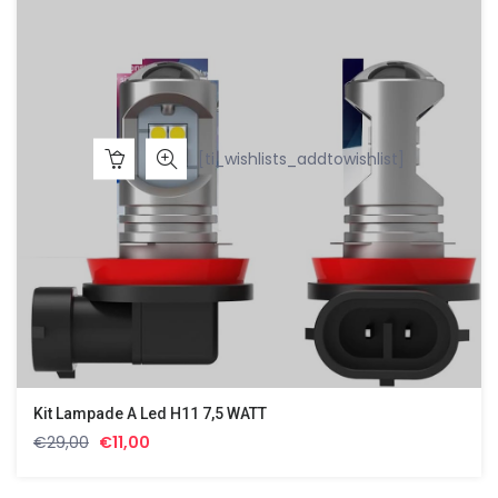
[ti_wishlists_addtowishlist]
Kit Lampade A Led H11 7,5 WATT
Il
Il
€
29,00
€
11,00
prezzo
prezzo
originale
attuale