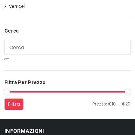
Verricelli
Cerca
Filtra Per Prezzo
Filtra
Prezzo:
€10
—
€20
Prezzo Min
Prezzo Max
INFORMAZIONI