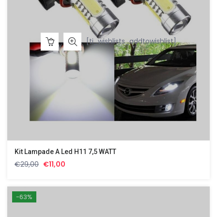
[ti_wishlists_addtowishlist]
Kit Lampade A Led H11 7,5 WATT
Il
Il
€
29,00
€
11,00
prezzo
prezzo
originale
attuale
era:
è:
-63%
€29,00.
€11,00.