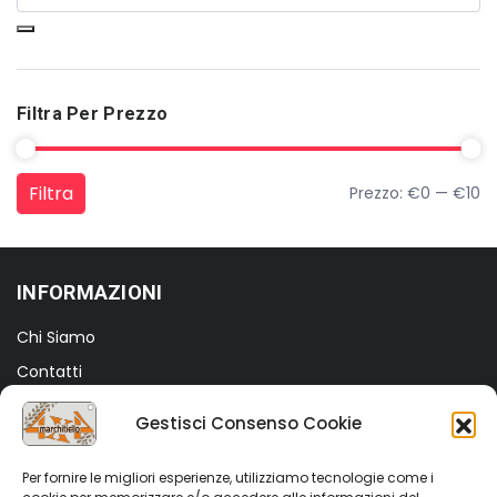
Filtra Per Prezzo
Filtra
Prezzo:
€0
—
€10
Prezzo Min
Prezzo Max
INFORMAZIONI
Chi Siamo
Contatti
Termini e Condizioni
Gestisci Consenso Cookie
Privacy Policy
Cookie Policy (UE)
Per fornire le migliori esperienze, utilizziamo tecnologie come i