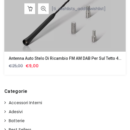
[ti_wishlists_addtowishlist]
Antenna Auto Stelo Di Ricambio FM AM DAB Per Sul Tetto 40 Cm Antenna Cod 2533
Il
Il
€
25,00
€
9,00
prezzo
prezzo
originale
attuale
era:
è:
€25,00.
€9,00.
Categorie
Accessori Interni
Adesivi
Batterie
Best Sellers