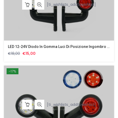
[ti_wishlists_addtowishlist]
LED 12-24V Diodo In Gomma Luci Di Posizione Ingombro Laterali Effetto Neon
Il
Il
€
18,00
€
15,00
prezzo
prezzo
originale
attuale
era:
è:
-17%
€18,00.
€15,00.
[ti_wishlists_addtowishlist]