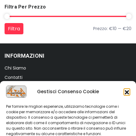
Filtra Per Prezzo
Filtra
Prezzo:
€10
—
€20
Prezzo Min
Prezzo Max
INFORMAZIONI
Chi Siamo
Contatti
Termini e Condizioni
Gestisci Consenso Cookie
Privacy Policy
Cookie Policy (UE)
Per fornire le migliori esperienze, utilizziamo tecnologie come i
cookie per memorizzare e/o accedere alle informazioni del
dispositivo. Il consenso a queste tecnologie ci permetterà di
SHOP
elaborare dati come il comportamento di navigazione o ID unici
su questo sito. Non acconsentire o ritirare il consenso può influire
Shop
negativamente su alcune caratteristiche e funzioni.