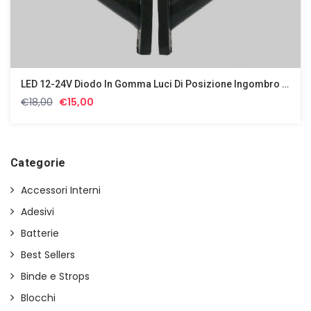
LED 12-24V Diodo In Gomma Luci Di Posizione Ingombro Laterali Effetto Neon
Il
Il
€
18,00
€
15,00
prezzo
prezzo
originale
attuale
era:
è:
€18,00.
€15,00.
Categorie
Accessori Interni
Adesivi
Batterie
Best Sellers
Binde e Strops
Blocchi