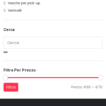
Vasche per pick-up
Verricelli
Cerca
Filtra Per Prezzo
Filtra
Prezzo:
€60
—
€70
Prezzo Min
Prezzo Max