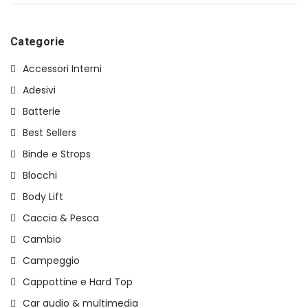
originale
attuale
era:
è:
€125,00.
€65,00.
Categorie
Accessori Interni
Adesivi
Batterie
Best Sellers
Binde e Strops
Blocchi
Body Lift
Caccia & Pesca
Cambio
Campeggio
Cappottine e Hard Top
Car audio & multimedia