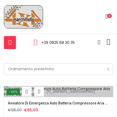
0
+39 0825 68 30 35
[ti_wishlists_addtowishlist]
-48%
Avviatore Di Emergenza Auto Batteria Compressore Aria Power Bank Portatile
Il
Il
€
125,00
€
65,00
prezzo
prezzo