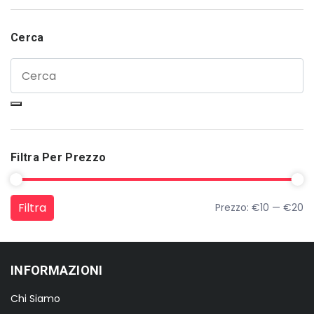
Cerca
Filtra Per Prezzo
Filtra
Prezzo:
€10
—
€20
Prezzo Min
Prezzo Max
INFORMAZIONI
Chi Siamo