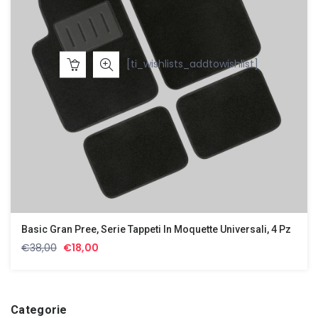
[ti_wishlists_addtowishlist]
Basic Gran Pree, Serie Tappeti In Moquette Universali, 4 Pz
Il
Il
€
38,00
€
18,00
prezzo
prezzo
originale
attuale
era:
è:
€38,00.
€18,00.
Categorie