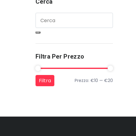
Cerca
Filtra Per Prezzo
Filtra
Prezzo:
€10
—
€20
Prezzo Min
Prezzo Max