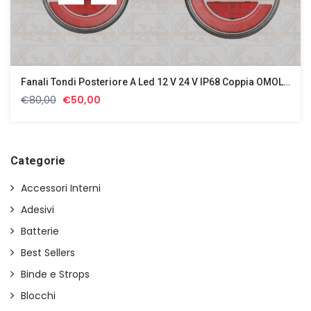
Fanali Tondi Posteriore A Led 12 V 24 V IP68 Coppia OMOLOGATO
Il
Il
€
80,00
€
50,00
prezzo
prezzo
originale
attuale
era:
è:
€80,00.
€50,00.
Categorie
Accessori Interni
Adesivi
Batterie
Best Sellers
Binde e Strops
Blocchi