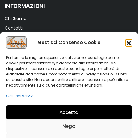
INFORMAZIONI
Chi Siamo
Contatti
Termini e Condizioni
Gestisci Consenso Cookie
Privacy Policy
Cookie Policy (UE)
Per fornire le migliori esperienze, utilizziamo tecnologie come i
cookie per memorizzare e/o accedere alle informazioni del
dispositivo. Il consenso a queste tecnologie ci permetterà di
SHOP
elaborare dati come il comportamento di navigazione o ID unici
su questo sito. Non acconsentire o ritirare il consenso può influire
Shop
negativamente su alcune caratteristiche e funzioni.
My account
Gestisci servizi
Wishlist
Accetta
Vetrina Auto
Nega