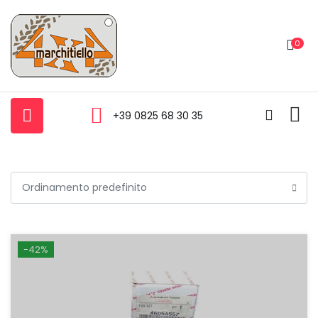
0
+39 0825 68 30 35
-42%