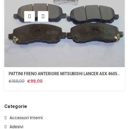
[ti_wishlists_addtowishlist]
PATTINI FRENO ANTERIORE MITSUBISHI LANCER ASX 4605A557
Il
Il
€
168,00
€
99,00
prezzo
prezzo
originale
attuale
era:
è:
€168,00.
€99,00.
Categorie
Accessori Interni
Adesivi