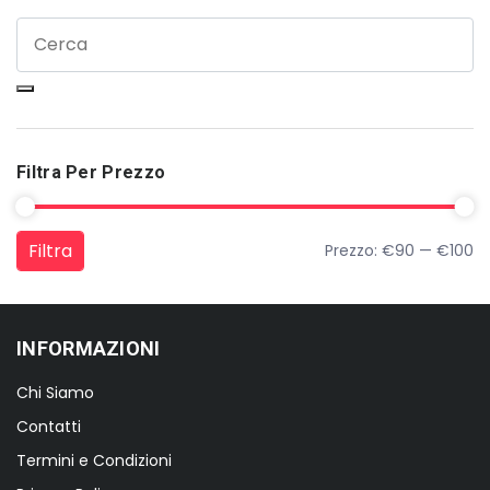
Filtra Per Prezzo
Filtra
Prezzo:
€90
—
€100
Prezzo Min
Prezzo Max
INFORMAZIONI
Chi Siamo
Contatti
Termini e Condizioni