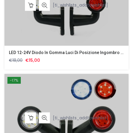
[ti_wishlists_addtowishlist]
LED 12-24V Diodo In Gomma Luci Di Posizione Ingombro Laterali Effetto Neon
Il
Il
€
18,00
€
15,00
prezzo
prezzo
originale
attuale
era:
è:
-17%
€18,00.
€15,00.
[ti_wishlists_addtowishlist]