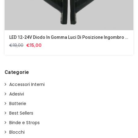
LED 12-24V Diodo In Gomma Luci Di Posizione Ingombro Laterali Effetto Neon
Il
Il
€
18,00
€
15,00
prezzo
prezzo
originale
attuale
era:
è:
€18,00.
€15,00.
Categorie
Accessori Interni
Adesivi
Batterie
Best Sellers
Binde e Strops
Blocchi