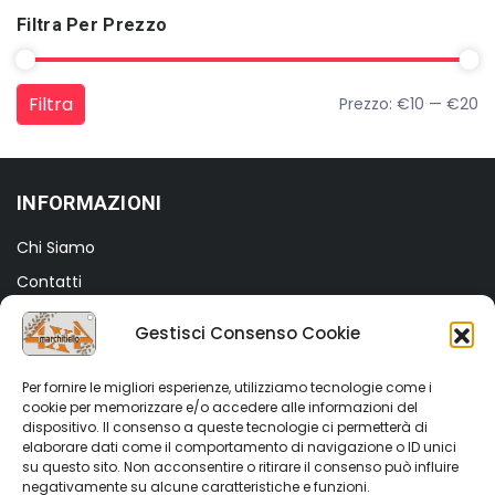
Filtra Per Prezzo
Filtra
Prezzo:
€10
—
€20
Prezzo Min
Prezzo Max
INFORMAZIONI
Chi Siamo
Contatti
Termini e Condizioni
Gestisci Consenso Cookie
Privacy Policy
Cookie Policy (UE)
Per fornire le migliori esperienze, utilizziamo tecnologie come i
cookie per memorizzare e/o accedere alle informazioni del
dispositivo. Il consenso a queste tecnologie ci permetterà di
SHOP
elaborare dati come il comportamento di navigazione o ID unici
su questo sito. Non acconsentire o ritirare il consenso può influire
Shop
negativamente su alcune caratteristiche e funzioni.