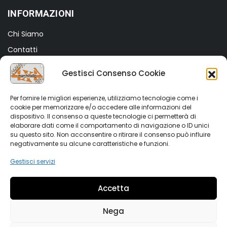
INFORMAZIONI
Chi Siamo
Contatti
Termini e Condizioni
Gestisci Consenso Cookie
Privacy Policy
Cookie Policy (UE)
Per fornire le migliori esperienze, utilizziamo tecnologie come i
cookie per memorizzare e/o accedere alle informazioni del
dispositivo. Il consenso a queste tecnologie ci permetterà di
SHOP
elaborare dati come il comportamento di navigazione o ID unici
su questo sito. Non acconsentire o ritirare il consenso può influire
Shop
negativamente su alcune caratteristiche e funzioni.
My account
Gestisci servizi
Wishlist
Accetta
Vetrina Auto
Nega