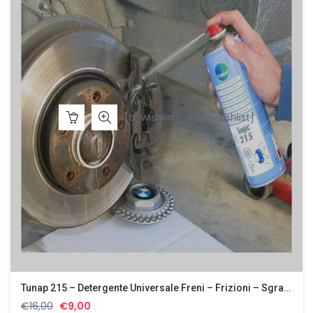
[ti_wishlists_addtowishlist]
Tunap 215 – Detergente Universale Freni – Frizioni – Sgrassatore Motori – Cerchi
Il
Il
€
16,00
€
9,00