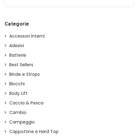
prezzo
prezzo
originale
attuale
era:
è:
€16,00.
€9,00.
Categorie
Accessori Interni
Adesivi
Batterie
Best Sellers
Binde e Strops
Blocchi
Body Lift
Caccia & Pesca
Cambio
Campeggio
Cappottine e Hard Top