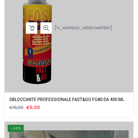
[ti_wishlists_addtowishlist]
SBLOCCANTE PROFESSIONALE FAST&GO FG80 DA 400 ML
Il
Il
€
16,00
€
5,00
prezzo
prezzo
originale
attuale
era:
è:
-44%
€16,00.
€5,00.