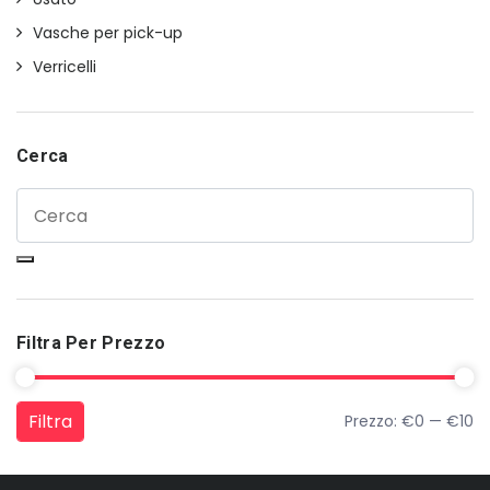
Vasche per pick-up
Verricelli
Cerca
Filtra Per Prezzo
Filtra
Prezzo:
€0
—
€10
Prezzo Min
Prezzo Max