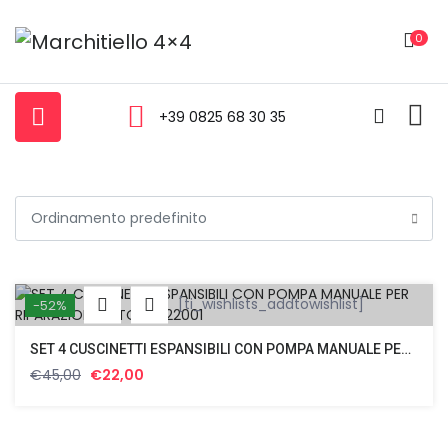
0
+39 0825 68 30 35
[ti_wishlists_addtowishlist]
-52%
SET 4 CUSCINETTI ESPANSIBILI CON POMPA MANUALE PER RIPARAZIONI AUTO FS-22001
Il
Il
€
45,00
€
22,00
prezzo
prezzo
originale
attuale
era:
è: