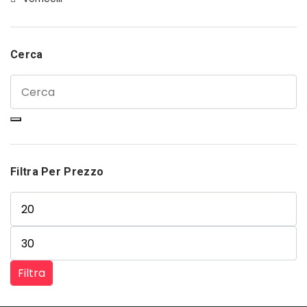
Cerca
Filtra Per Prezzo
Prezzo Min
Prezzo Max
Filtra