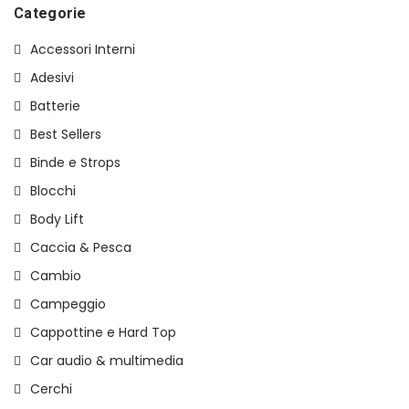
€45,00.
€22,00.
Categorie
Accessori Interni
Adesivi
Batterie
Best Sellers
Binde e Strops
Blocchi
Body Lift
Caccia & Pesca
Cambio
Campeggio
Cappottine e Hard Top
Car audio & multimedia
Cerchi