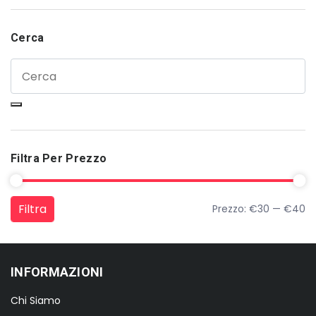
Cerca
Filtra Per Prezzo
Filtra
Prezzo:
€30
—
€40
Prezzo Min
Prezzo Max
INFORMAZIONI
Chi Siamo