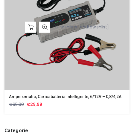
[ti_wishlists_addtowishlist]
Amperomatic, Caricabatteria Intelligente, 6/12V – 0,8/4,2A
Il
Il
€
65,00
€
29,99
prezzo
prezzo
originale
attuale
era:
è:
€65,00.
€29,99.
Categorie