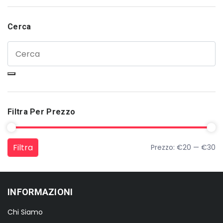
Cerca
Filtra Per Prezzo
Filtra
Prezzo:
€20
—
€30
Prezzo Min
Prezzo Max
INFORMAZIONI
Chi Siamo