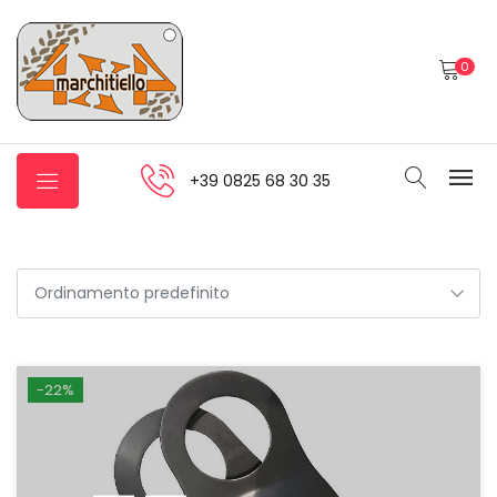
0
+39 0825 68 30 35
-22%