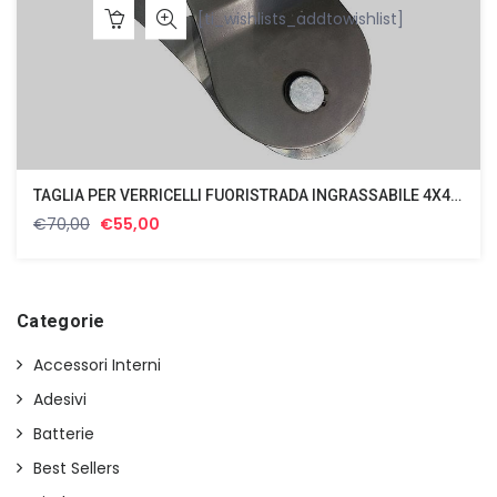
[ti_wishlists_addtowishlist]
TAGLIA PER VERRICELLI FUORISTRADA INGRASSABILE 4X4 15.000lbs (6.8 Tons)
Il
Il
€
70,00
€
55,00
prezzo
prezzo
originale
attuale
era:
è:
€70,00.
€55,00.
Categorie
Accessori Interni
Adesivi
Batterie
Best Sellers