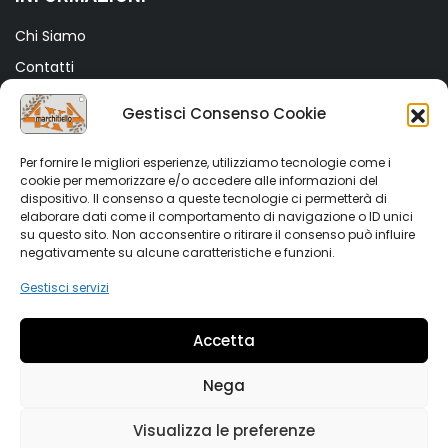
Chi Siamo
Contatti
Termini e Condizioni
Gestisci Consenso Cookie
Privacy Policy
Cookie Policy (UE)
Per fornire le migliori esperienze, utilizziamo tecnologie come i
cookie per memorizzare e/o accedere alle informazioni del
dispositivo. Il consenso a queste tecnologie ci permetterà di
SHOP
elaborare dati come il comportamento di navigazione o ID unici
su questo sito. Non acconsentire o ritirare il consenso può influire
Shop
negativamente su alcune caratteristiche e funzioni.
My account
Gestisci servizi
Wishlist
Accetta
Vetrina Auto
Nega
Visualizza le preferenze
Copyright 2022 Marchitiello s.r.l. All rights reserved. Partiva