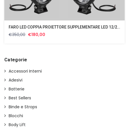
FARO LED COPPIA PROIETTORE SUPPLEMENTARE LED 12/24V 180MM
Il
Il
€
350,00
€
180,00
prezzo
prezzo
originale
attuale
era:
è:
€350,00.
€180,00.
Categorie
Accessori Interni
Adesivi
Batterie
Best Sellers
Binde e Strops
Blocchi
Body Lift