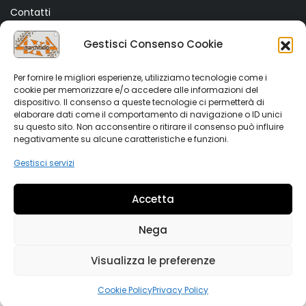
Contatti
Termini e Condizioni
Gestisci Consenso Cookie
Privacy Policy
Cookie Policy (UE)
Per fornire le migliori esperienze, utilizziamo tecnologie come i
cookie per memorizzare e/o accedere alle informazioni del
dispositivo. Il consenso a queste tecnologie ci permetterà di
SHOP
elaborare dati come il comportamento di navigazione o ID unici
su questo sito. Non acconsentire o ritirare il consenso può influire
Shop
negativamente su alcune caratteristiche e funzioni.
My account
Gestisci servizi
Wishlist
Accetta
Vetrina Auto
Nega
Visualizza le preferenze
Copyright 2022 Marchitiello s.r.l. All rights reserved. Partiva
IVA 02876090644
0
Cookie Policy
Privacy Policy