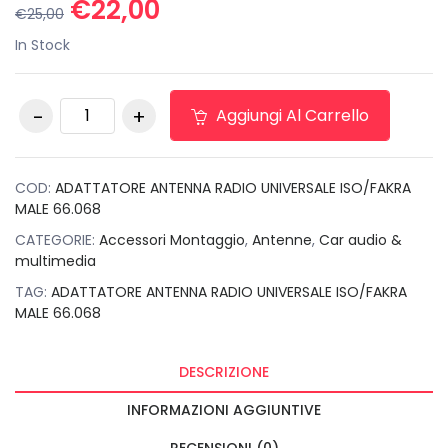
Il
Il
€
22,00
€
25,00
prezzo
prezzo
In Stock
originale
attuale
era:
è:
ADATTATORE
€25,00.
€22,00.
Aggiungi Al Carrello
ANTENNA RADIO
UNIVERSALE
ISO/FAKRA MALE
66.068 quantità
COD:
ADATTATORE ANTENNA RADIO UNIVERSALE ISO/FAKRA
MALE 66.068
CATEGORIE:
Accessori Montaggio
,
Antenne
,
Car audio &
multimedia
TAG:
ADATTATORE ANTENNA RADIO UNIVERSALE ISO/FAKRA
MALE 66.068
DESCRIZIONE
INFORMAZIONI AGGIUNTIVE