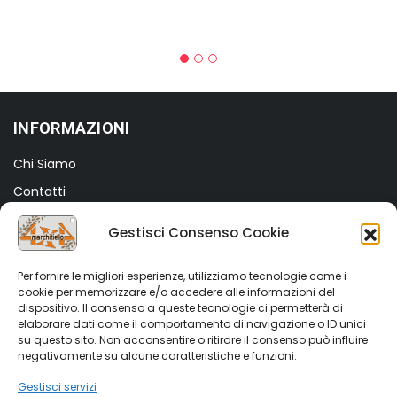
INFORMAZIONI
Chi Siamo
Contatti
Termini e Condizioni
Gestisci Consenso Cookie
Privacy Policy
Cookie Policy (UE)
Per fornire le migliori esperienze, utilizziamo tecnologie come i
cookie per memorizzare e/o accedere alle informazioni del
dispositivo. Il consenso a queste tecnologie ci permetterà di
SHOP
elaborare dati come il comportamento di navigazione o ID unici
su questo sito. Non acconsentire o ritirare il consenso può influire
Shop
negativamente su alcune caratteristiche e funzioni.
My account
Gestisci servizi