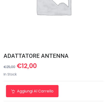
ADATTATORE ANTENNA
Il
Il
€
12,00
€
25,00
prezzo
prezzo
In Stock
originale
attuale
era:
è:
€25,00.
€12,00.
Aggiungi Al Carrello