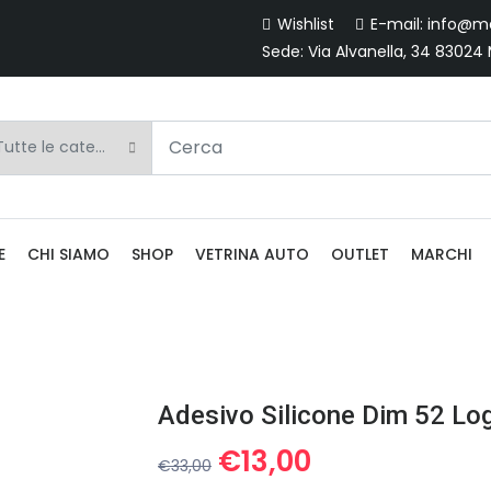
Wishlist
E-mail: info@ma
Sede: Via Alvanella, 34 83024
E
CHI SIAMO
SHOP
VETRINA AUTO
OUTLET
MARCHI
Adesivo Silicone Dim 52 Log
Il
Il
€
13,00
€
33,00
prezzo
prezzo