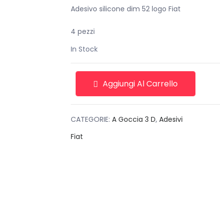
originale
attuale
Adesivo silicone dim 52 logo Fiat
era:
è:
4 pezzi
€33,00.
€13,00.
In Stock
Aggiungi Al Carrello
CATEGORIE:
A Goccia 3 D
,
Adesivi
Fiat