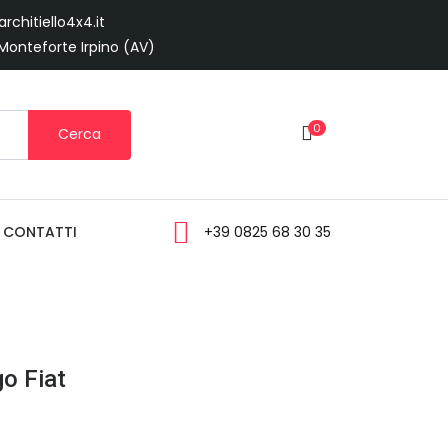
rchitiello4x4.it
 Monteforte Irpino (AV)
0
Cerca
CONTATTI
+39 0825 68 30 35
o Fiat