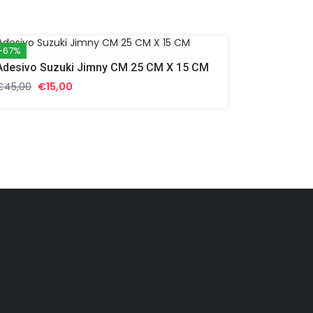
-67%
Adesivo Suzuki Jimny CM 25 CM X 15 CM
Il
Il
€
45,00
€
15,00
prezzo
prezzo
originale
attuale
era:
è:
€45,00.
€15,00.