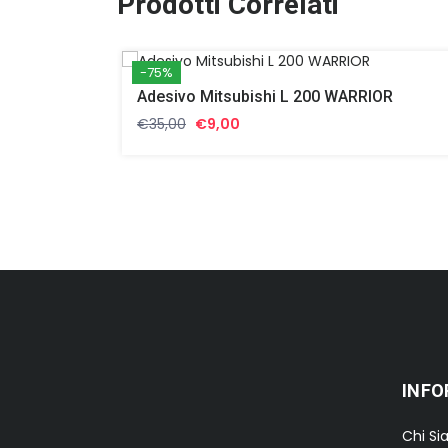
Prodotti Correlati
-75%
Adesivo Mitsubishi L 200 WARRIOR
Il
Il
€
35,00
€
9,00
prezzo
prezzo
originale
attuale
era:
è:
€35,00.
€9,00.
INFO
Chi S