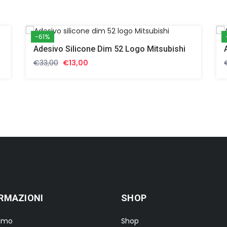
-61%
Adesivo Silicone Dim 52 Logo Mitsubishi
Il
Il
€
33,00
€
13,00
prezzo
prezzo
originale
attuale
era:
è:
€33,00.
€13,00.
RMAZIONI
SHOP
iamo
Shop