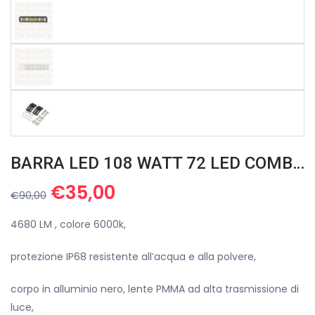
BARRA LED 108 WATT 72 LED COMBO 4680 LM 12/24V 780 GR
Il
Il
€
35,00
€
90,00
prezzo
prezzo
originale
attuale
4680 LM , colore 6000k,
era:
è:
protezione IP68 resistente all’acqua e alla polvere,
€90,00.
€35,00.
corpo in alluminio nero, lente PMMA ad alta trasmissione di
luce,