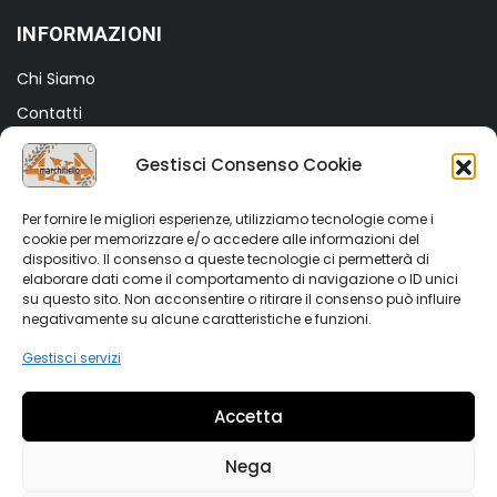
INFORMAZIONI
Chi Siamo
Contatti
Termini e Condizioni
Gestisci Consenso Cookie
Privacy Policy
Cookie Policy (UE)
Per fornire le migliori esperienze, utilizziamo tecnologie come i
cookie per memorizzare e/o accedere alle informazioni del
dispositivo. Il consenso a queste tecnologie ci permetterà di
SHOP
elaborare dati come il comportamento di navigazione o ID unici
su questo sito. Non acconsentire o ritirare il consenso può influire
Shop
negativamente su alcune caratteristiche e funzioni.
My account
Gestisci servizi
Wishlist
Accetta
Vetrina Auto
Nega