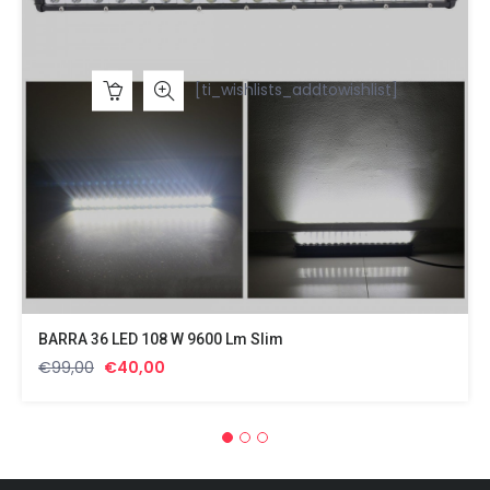
[ti_wishlists_addtowishlist]
BARRA 36 LED 108 W 9600 Lm Slim
Il
Il
€
99,00
€
40,00
prezzo
prezzo
originale
attuale
era:
è:
€99,00.
€40,00.