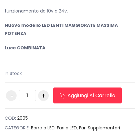
funzionamento da 10v a 24v.
Nuovo modello LED LENTI MAGGIORATE MASSIMA
POTENZA
Luce COMBINATA
In Stock
BARRA LED 108 WATT
Aggiungi Al Carrello
72 LED COMBO 4680
LM 12/24V 780 GR
quantità
COD:
2005
CATEGORIE:
Barre a LED
,
Fari a LED
,
Fari Supplementari