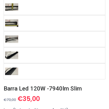
Barra Led 120W -7940lm Slim
Il
Il
€
35,00
€
70,00
prezzo
prezzo