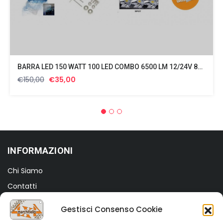
BARRA LED 150 WATT 100 LED COMBO 6500 LM 12/24V 800 GR
Il
Il
€
150,00
€
35,00
prezzo
prezzo
originale
attuale
era:
è:
€150,00.
€35,00.
INFORMAZIONI
Chi Siamo
Contatti
Termini e Condizioni
Gestisci Consenso Cookie
Privacy Policy