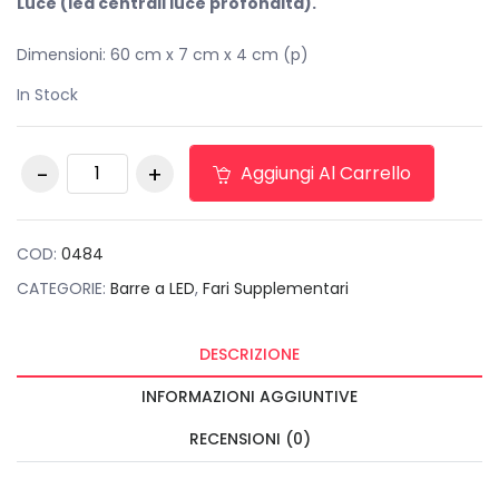
originale
attuale
Luce (led centrali luce profondità).
era:
è:
Dimensioni: 60 cm x 7 cm x 4 cm (p)
€70,00.
€35,00.
In Stock
Barra Led 120W
Aggiungi Al Carrello
-7940lm Slim
quantità
COD:
0484
CATEGORIE:
Barre a LED
,
Fari Supplementari
DESCRIZIONE
INFORMAZIONI AGGIUNTIVE
RECENSIONI (0)