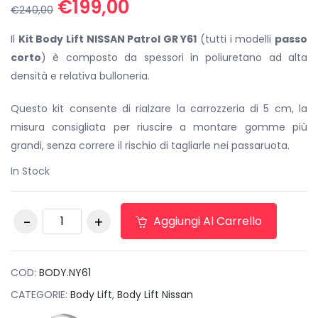
Il
Il
€
199,00
€
240,00
prezzo
prezzo
originale
attuale
Il
Kit Body Lift NISSAN Patrol GR Y61
(tutti i modelli
passo
era:
è:
corto
) è composto da spessori in poliuretano ad alta
€240,00.
€199,00.
densità e relativa bulloneria.
Questo kit consente di rialzare la carrozzeria di 5 cm, la
misura consigliata per riuscire a montare gomme più
grandi, senza correre il rischio di tagliarle nei passaruota.
In Stock
Body Lift NISSAN
Aggiungi Al Carrello
Patrol GR Y61
quantità
COD:
BODY.NY61
CATEGORIE:
Body Lift
,
Body Lift Nissan