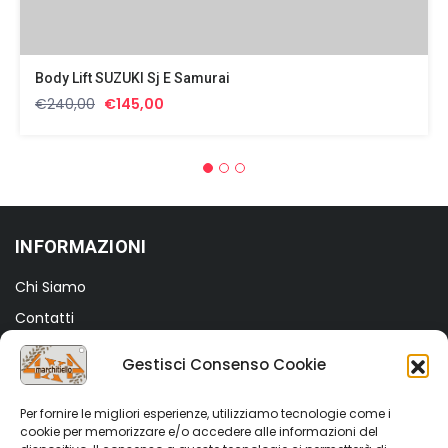
Body Lift SUZUKI Sj E Samurai
Il
Il
€
240,00
€
145,00
prezzo
prezzo
originale
attuale
era:
è:
€240,00.
€145,00.
INFORMAZIONI
Chi Siamo
Contatti
Termini e Condizioni
Gestisci Consenso Cookie
Privacy Policy
Cookie Policy (UE)
Per fornire le migliori esperienze, utilizziamo tecnologie come i
cookie per memorizzare e/o accedere alle informazioni del