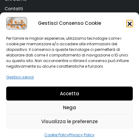
Contatti
Termini e Condizioni
Gestisci Consenso Cookie
Privacy Policy
Cookie Policy (UE)
Per fornire le migliori esperienze, utilizziamo tecnologie come i
cookie per memorizzare e/o accedere alle informazioni del
dispositivo. Il consenso a queste tecnologie ci permetterà di
SHOP
elaborare dati come il comportamento di navigazione o ID unici
su questo sito. Non acconsentire o ritirare il consenso può influire
Shop
negativamente su alcune caratteristiche e funzioni.
My account
Gestisci servizi
Wishlist
Accetta
Vetrina Auto
Nega
Visualizza le preferenze
Copyright 2022 Marchitiello s.r.l. All rights reserved. Partiva
IVA 02876090644
0
Cookie Policy
Privacy Policy