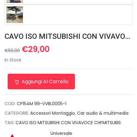
CAVO ISO MITSUBISHI CON VIVAVOCE CHFMITSUBIS
Il
Il
€
29,00
€
50,00
prezzo
prezzo
In Stock
originale
attuale
era:
è:
€50,00.
€29,00.
Aggiungi Al Carrello
COD:
CP154M 99-VVBL0005-1
CATEGORIE:
Accessori Montaggio
,
Car audio & multimedia
TAG:
CAVO ISO MITSUBISHI CON VIVAVOCE CHFMITSUBIS
Universale