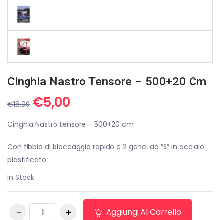
Cinghia Nastro Tensore – 500+20 Cm
Il
Il
€
5,00
€
18,00
prezzo
prezzo
originale
attuale
Cinghia Nastro tensore – 500+20 cm
era:
è:
Con fibbia di bloccaggio rapido e 2 ganci ad ”S” in acciaio
€18,00.
€5,00.
plastificato.
In Stock
Cinghia Nastro
Aggiungi Al Carrello
tensore - 500+20