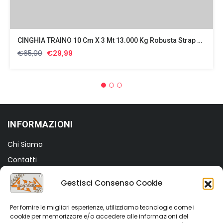
CINGHIA TRAINO 10 Cm X 3 Mt 13.000 Kg Robusta Strap Off Road
Il
Il
€
65,00
€
29,99
prezzo
prezzo
originale
attuale
era:
è:
€65,00.
€29,99.
INFORMAZIONI
Chi Siamo
Contatti
Termini e Condizioni
Gestisci Consenso Cookie
Privacy Policy
Cookie Policy (UE)
Per fornire le migliori esperienze, utilizziamo tecnologie come i
cookie per memorizzare e/o accedere alle informazioni del