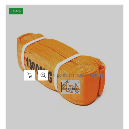
-54%
[ti_wishlists_addtowishlist]