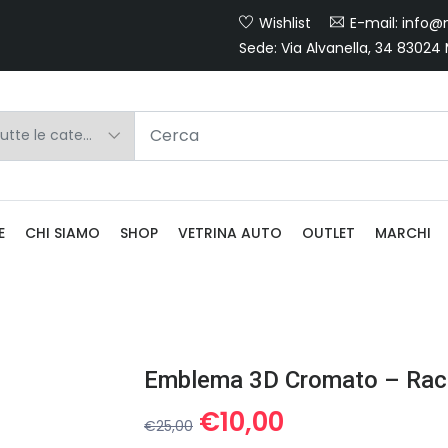
Wishlist
E-mail: info@m
Sede: Via Alvanella, 34 83024
E
CHI SIAMO
SHOP
VETRINA AUTO
OUTLET
MARCHI
Emblema 3D Cromato – Rac
Il
Il
€
10,00
€
25,00
prezzo
prezzo