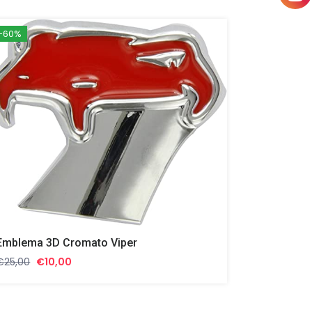
-60%
Emblema 3D Cromato Viper
Il
Il
€
25,00
€
10,00
prezzo
prezzo
originale
attuale
era:
è: