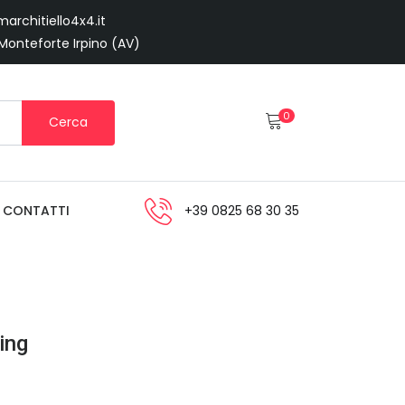
architiello4x4.it
 Monteforte Irpino (AV)
0
Cerca
CONTATTI
+39 0825 68 30 35
ing