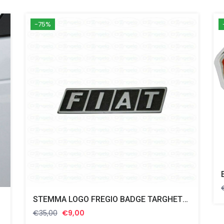
-75%
STEMMA LOGO FREGIO BADGE TARGHETTA SCRITTA “FIAT” 12X3 CM RICAMBIO NUOVO
Il
Il
€
35,00
€
9,00
prezzo
prezzo