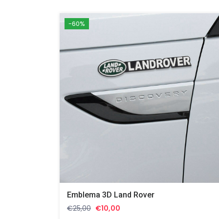
-60%
Emblema 3D Land Rover
Il
Il
€
25,00
€
10,00
prezzo
prezzo