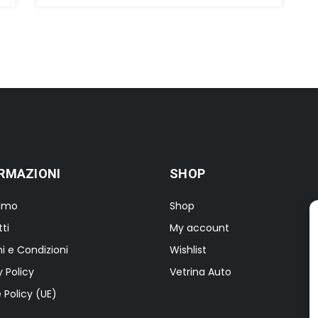
originale
attuale
era:
è:
€35,00.
€9,00.
RMAZIONI
SHOP
iamo
Shop
ti
My account
i e Condizioni
Wishlist
y Policy
Vetrina Auto
 Policy (UE)