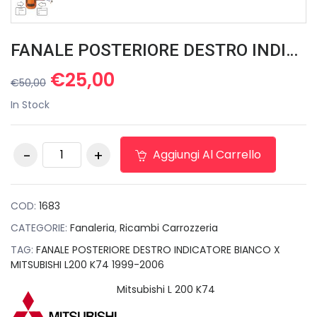
FANALE POSTERIORE DESTRO INDICATORE BIANCO X MITSUBISHI L200 K74 1999-2006
Il
Il
€
25,00
€
50,00
prezzo
prezzo
In Stock
originale
attuale
era:
è:
FANALE POSTERIORE
€50,00.
€25,00.
Aggiungi Al Carrello
DESTRO INDICATORE
BIANCO X MITSUBISHI
L200 K74 1999-2006
quantità
COD:
1683
CATEGORIE:
Fanaleria
,
Ricambi Carrozzeria
TAG:
FANALE POSTERIORE DESTRO INDICATORE BIANCO X
MITSUBISHI L200 K74 1999-2006
Mitsubishi L 200 K74