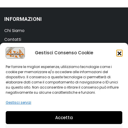
€40,00.
€25,00.
INFORMAZIONI
Chi Siamo
Contatti
Termini e Condizioni
Gestisci Consenso Cookie
Privacy Policy
Cookie Policy (UE)
Per fornire le migliori esperienze, utilizziamo tecnologie come i
cookie per memorizzare e/o accedere alle informazioni del
dispositivo. Il consenso a queste tecnologie ci permetterà di
SHOP
elaborare dati come il comportamento di navigazione o ID unici
su questo sito. Non acconsentire o ritirare il consenso può influire
Shop
negativamente su alcune caratteristiche e funzioni.
My account
Gestisci servizi
Wishlist
Accetta
Vetrina Auto