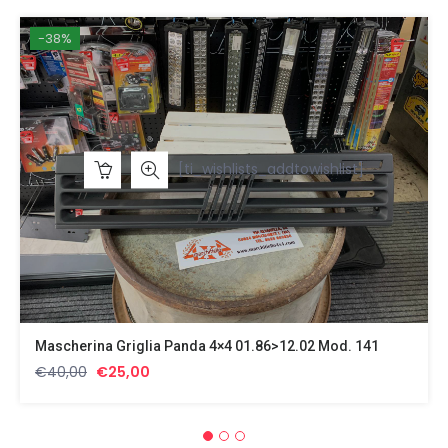
-38%
[ti_wishlists_addtowishlist]
Mascherina Griglia Panda 4×4 01.86>12.02 Mod. 141
Il
Il
€
40,00
€
25,00
prezzo
prezzo
originale
attuale
era:
è: