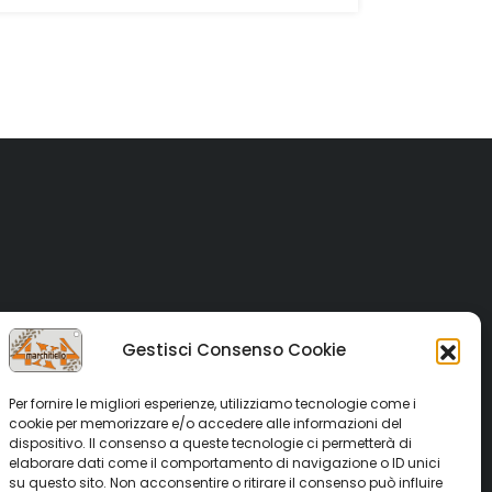
originale
attuale
era:
è:
€150,00.
€89,00.
Gestisci Consenso Cookie
Per fornire le migliori esperienze, utilizziamo tecnologie come i
cookie per memorizzare e/o accedere alle informazioni del
dispositivo. Il consenso a queste tecnologie ci permetterà di
elaborare dati come il comportamento di navigazione o ID unici
su questo sito. Non acconsentire o ritirare il consenso può influire