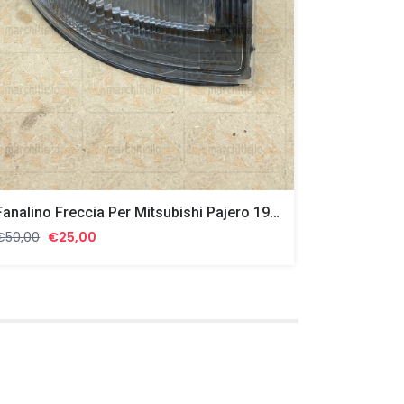
Fanalino Freccia Per Mitsubishi Pajero 1996-2001
Il
Il
€
50,00
€
25,00
prezzo
prezzo
originale
attuale
era:
è:
€50,00.
€25,00.