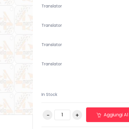
originale
attuale
Translator
era:
è:
€120,00.
€80,00.
Translator
Translator
Translator
In Stock
Fanale Posteriore
Aggiungi Al
Mitsubishi Pajero V20
Sinistro quantità