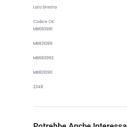
Lato:Sinistra
Codice OE:
MB683991
MB831089
MB683992
MB831090
2348
Potrebbe Anche Interessa