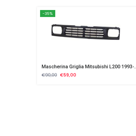
-35%
Mascherina Griglia Mitsubishi L20
Il
Il
€
90,00
€
59,00
prezzo
prezzo
originale
attuale
era:
è:
€90,00.
€59,00.