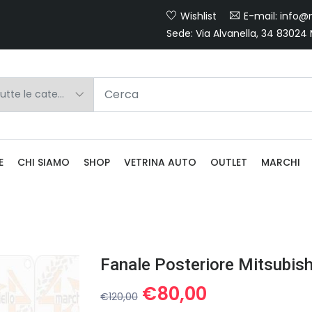
Wishlist
E-mail: info@m
Sede: Via Alvanella, 34 83024
E
CHI SIAMO
SHOP
VETRINA AUTO
OUTLET
MARCHI
Fanale Posteriore Mitsubish
Il
Il
€
80,00
€
120,00
prezzo
prezzo