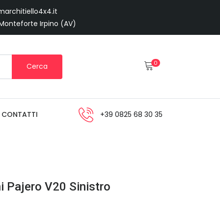
architiello4x4.it
 Monteforte Irpino (AV)
0
Cerca
CONTATTI
+39 0825 68 30 35
i Pajero V20 Sinistro