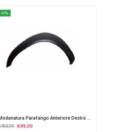
-41%
Modanatura Parafango Anteriore Destro – Lato Passeggero Nissan Pickup D22 1998-2001 638102S600
Il
Il
€
150,00
€
89,00
prezzo
prezzo