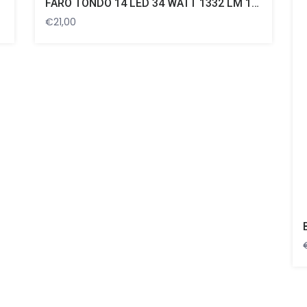
FARO TONDO 14 LED 34 WATT 1332 LM 12/24V
€
21,00