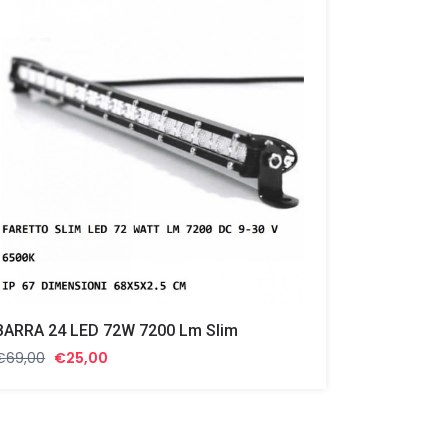
BARRA 24 LED 72W 7200 Lm Slim
Il
Il
€
69,00
€
25,00
prezzo
prezzo
originale
attuale
era:
è:
€69,00.
€25,00.