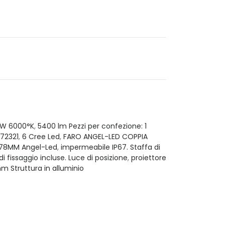
W 6000°K
,
5400 lm Pezzi per confezione: 1
 72321
,
6 Cree Led
,
FARO ANGEL-LED COPPIA
178MM Angel-Led
,
impermeabile IP67. Staffa di
di fissaggio incluse. Luce di posizione
,
proiettore
m Struttura in alluminio