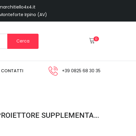
architiello4x4.it
 Monteforte Irpino (AV)
0
Cerca
CONTATTI
+39 0825 68 30 35
FARO ANGEL-LED COPPIA PROIETTORE SUPPLEMENTARE 42 LED 12/24V 178MM