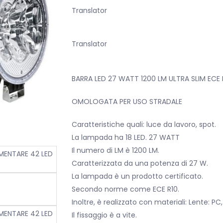
originale
attuale
Translator
era:
è:
€400,00.
€240,00.
Translator
BARRA LED 27 WATT 1200 LM ULTRA SLIM ECE 
OMOLOGATA PER USO STRADALE
Caratteristiche quali: luce da lavoro, spot.
La lampada ha 18 LED. 27 WATT
Il numero di LM è 1200 LM.
Caratterizzata da una potenza di 27 W.
La lampada è un prodotto certificato.
Secondo norme come ECE R10.
Inoltre, è realizzato con materiali: Lente: PC
Il fissaggio è a vite.