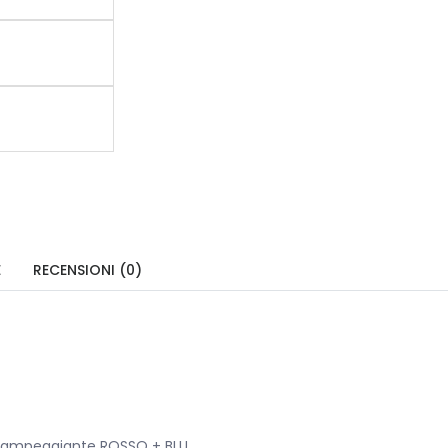
E
RECENSIONI (0)
bo lampeggiante ROSSO + BLU