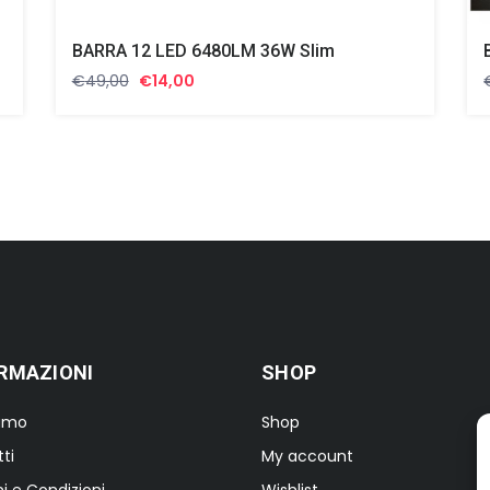
BARRA 12 LED 6480LM 36W Slim
Il
Il
€
49,00
€
14,00
prezzo
prezzo
originale
attuale
era:
è:
€49,00.
€14,00.
RMAZIONI
SHOP
iamo
Shop
ti
My account
i e Condizioni
Wishlist