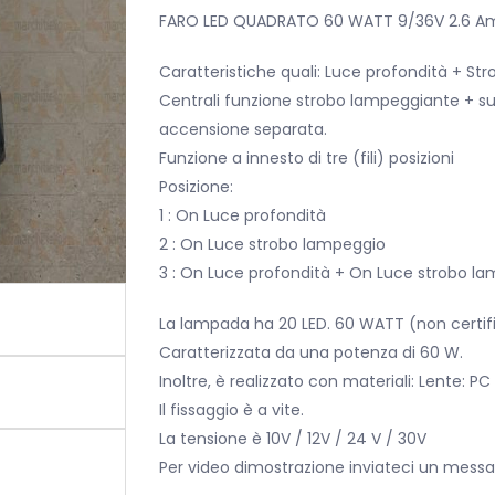
originale
attuale
FARO LED QUADRATO 60 WATT 9/36V 2.6 A
era:
è:
Caratteristiche quali: Luce profondità + S
€60,00.
€30,00.
Centrali funzione strobo lampeggiante + supe
accensione separata.
Funzione a innesto di tre (fili) posizioni
Posizione:
1 : On Luce profondità
2 : On Luce strobo lampeggio
3 : On Luce profondità + On Luce strobo l
La lampada ha 20 LED. 60 WATT (non certifi
Caratterizzata da una potenza di 60 W.
Inoltre, è realizzato con materiali: Lente: PC
Il fissaggio è a vite.
La tensione è 10V / 12V / 24 V / 30V
Per video dimostrazione inviateci un mess