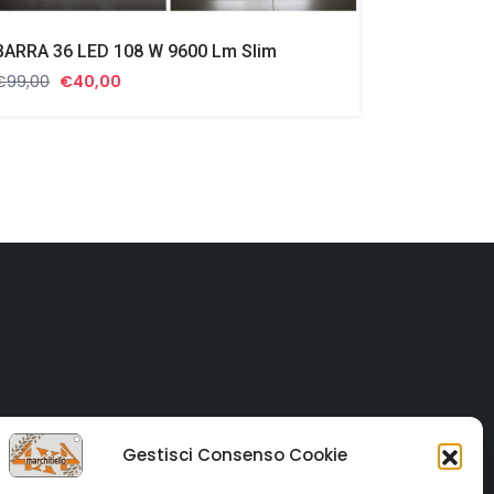
BARRA 36 LED 108 W 9600 Lm Slim
Il
Il
€
99,00
€
40,00
prezzo
prezzo
originale
attuale
era:
è:
€99,00.
€40,00.
Gestisci Consenso Cookie