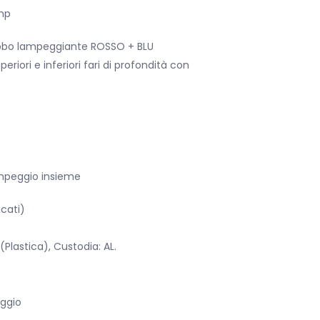
mp
trobo lampeggiante ROSSO + BLU
riori e inferiori fari di profondità con
ampeggio insieme
cati)
 (Plastica), Custodia: AL.
aggio