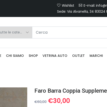
Wishlist
E-mail: info@m
Sede: Via Alvanella, 34 83024
E
CHI SIAMO
SHOP
VETRINA AUTO
OUTLET
MARCHI
Il
Il
€
30,00
€
60,00
prezzo
prezzo