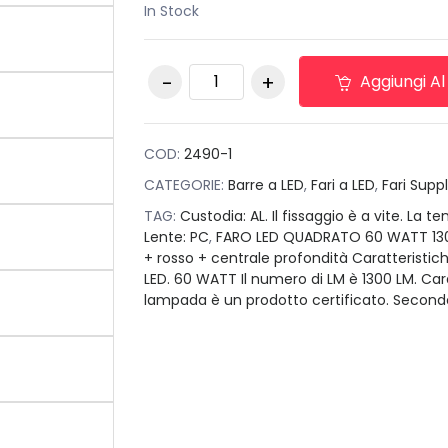
In Stock
Faro barra coppia
Aggiungi Al
supplementare 60
W con luce strobo
blu + rosso quantità
COD:
2490-1
CATEGORIE:
Barre a LED
,
Fari a LED
,
Fari Supp
TAG:
Custodia: AL. Il fissaggio è a vite. La t
Lente: PC
,
FARO LED QUADRATO 60 WATT 1300
+ rosso + centrale profondità Caratteristich
LED. 60 WATT Il numero di LM è 1300 LM. Car
lampada è un prodotto certificato. Second