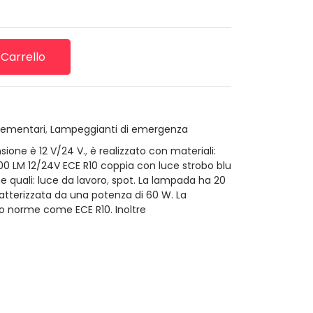
 Carrello
lementari
,
Lampeggianti di emergenza
ensione è 12 V/24 V.
,
è realizzato con materiali:
 LM 12/24V ECE R10 coppia con luce strobo blu
e quali: luce da lavoro
,
spot. La lampada ha 20
atterizzata da una potenza di 60 W. La
o norme come ECE R10. Inoltre