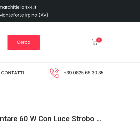
architiello4x4.it
 Monteforte Irpino (AV)
0
Cerca
CONTATTI
+39 0825 68 30 35
Faro Barra Coppia Supplementare 60 W Con Luce Strobo Blu + Rosso