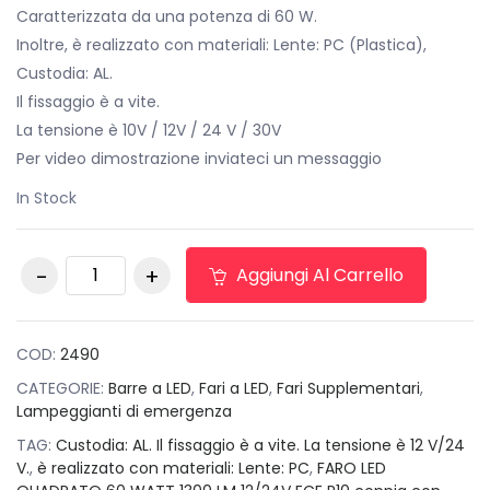
Caratterizzata da una potenza di 60 W.
Inoltre, è realizzato con materiali: Lente: PC (Plastica),
Custodia: AL.
Il fissaggio è a vite.
La tensione è 10V / 12V / 24 V / 30V
Per video dimostrazione inviateci un messaggio
In Stock
Faro barra
Aggiungi Al Carrello
supplementare 60
W con luce strobo
blu + rosso quantità
COD:
2490
CATEGORIE:
Barre a LED
,
Fari a LED
,
Fari Supplementari
,
Lampeggianti di emergenza
TAG:
Custodia: AL. Il fissaggio è a vite. La tensione è 12 V/24
V.
,
è realizzato con materiali: Lente: PC
,
FARO LED