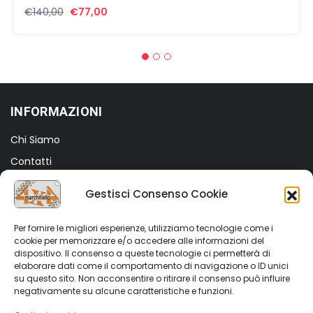
Il
Il
€
140,00
€
77,00
prezzo
prezzo
originale
attuale
era:
è:
€140,00.
€77,00.
INFORMAZIONI
Chi Siamo
Contatti
Termini e Condizioni
Gestisci Consenso Cookie
Privacy Policy
Cookie Policy (UE)
Per fornire le migliori esperienze, utilizziamo tecnologie come i
cookie per memorizzare e/o accedere alle informazioni del
dispositivo. Il consenso a queste tecnologie ci permetterà di
SHOP
elaborare dati come il comportamento di navigazione o ID unici
su questo sito. Non acconsentire o ritirare il consenso può influire
Shop
negativamente su alcune caratteristiche e funzioni.
My account