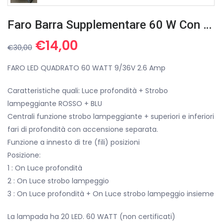
Faro Barra Supplementare 60 W Con Luce Strobo Blu + Rosso
Il
Il
€
14,00
€
30,00
prezzo
prezzo
originale
attuale
FARO LED QUADRATO 60 WATT 9/36V 2.6 Amp
era:
è:
Caratteristiche quali: Luce profondità + Strobo
€30,00.
€14,00.
lampeggiante ROSSO + BLU
Centrali funzione strobo lampeggiante + superiori e inferiori
fari di profondità con accensione separata.
Funzione a innesto di tre (fili) posizioni
Posizione:
1 : On Luce profondità
2 : On Luce strobo lampeggio
3 : On Luce profondità + On Luce strobo lampeggio insieme
La lampada ha 20 LED. 60 WATT (non certificati)