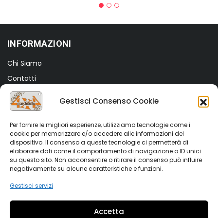
INFORMAZIONI
Chi Siamo
Contatti
Termini e Condizioni
Gestisci Consenso Cookie
Privacy Policy
Cookie Policy (UE)
Per fornire le migliori esperienze, utilizziamo tecnologie come i
cookie per memorizzare e/o accedere alle informazioni del
dispositivo. Il consenso a queste tecnologie ci permetterà di
SHOP
elaborare dati come il comportamento di navigazione o ID unici
su questo sito. Non acconsentire o ritirare il consenso può influire
Shop
negativamente su alcune caratteristiche e funzioni.
My account
Gestisci servizi
Wishlist
Accetta
Vetrina Auto