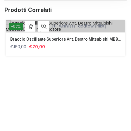
Prodotti Correlati
[ti_wishlists_addtowishlist]
-57%
Braccio Oscillante Superiore Ant. Destro Mitsubishi MB831036 Con Ingrassatore
Il
Il
€
160,00
€
70,00
prezzo
prezzo
originale
attuale
era:
è:
€160,00.
€70,00.