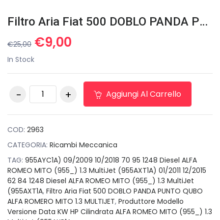
Filtro Aria Fiat 500 DOBLO PANDA PUNTO QUBO ALFA ROMERO MITO 1.3 MULTIJET
Il
Il
€
9,00
€
25,00
prezzo
prezzo
In Stock
originale
attuale
era:
è:
Filtro Aria Fiat 500
€25,00.
€9,00.
Aggiungi Al Carrello
DOBLO PANDA
PUNTO QUBO ALFA
ROMERO MITO 1.3
MULTIJET quantità
COD:
2963
CATEGORIA:
Ricambi Meccanica
TAG:
955AYC1A) 09/2009 10/2018 70 95 1248 Diesel ALFA
ROMEO MITO (955_) 1.3 MultiJet (955AXT1A) 01/2011 12/2015
62 84 1248 Diesel ALFA ROMEO MITO (955_) 1.3 MultiJet
(955AXT1A
,
Filtro Aria Fiat 500 DOBLO PANDA PUNTO QUBO
ALFA ROMERO MITO 1.3 MULTIJET
,
Produttore Modello
Versione Data KW HP Cilindrata ALFA ROMEO MITO (955_) 1.3