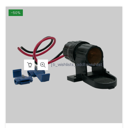
-50%
[ti_wishlists_addtowishlist]