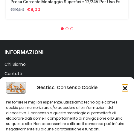
Presa Corrente Montaggio Superficie 12/24V Per Uso Esterno O Interno
Il
Il
€
18,00
€
9,00
prezzo
prezzo
originale
attuale
era:
è:
€18,00.
€9,00.
INFORMAZIONI
Chi Siamo
Contatti
Termini e Condizioni
Gestisci Consenso Cookie
Privacy Policy
Cookie Policy (UE)
Per fornire le migliori esperienze, utilizziamo tecnologie come i
cookie per memorizzare e/o accedere alle informazioni del
dispositivo. Il consenso a queste tecnologie ci permetterà di
SHOP
elaborare dati come il comportamento di navigazione o ID unici
su questo sito. Non acconsentire o ritirare il consenso può influire
Shop
negativamente su alcune caratteristiche e funzioni.