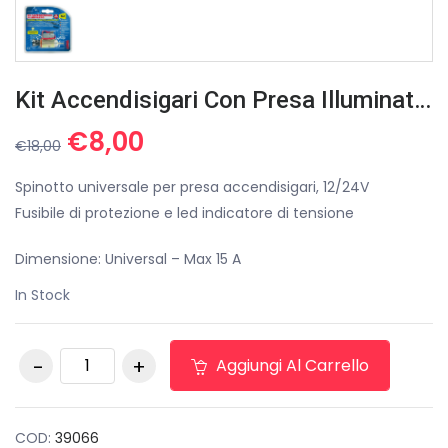
Kit Accendisigari Con Presa Illuminata 12V
Il
Il
€
8,00
€
18,00
prezzo
prezzo
originale
attuale
Spinotto universale per presa accendisigari, 12/24V
era:
è:
Fusibile di protezione e led indicatore di tensione
€18,00.
€8,00.
Dimensione: Universal – Max 15 A
In Stock
Kit accendisigari con
Aggiungi Al Carrello
presa illuminata 12V
quantità
COD:
39066