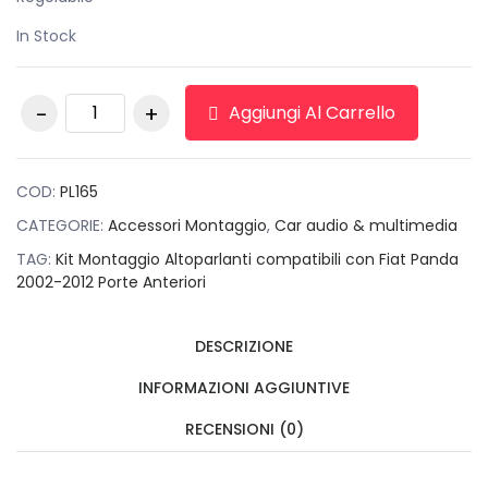
In Stock
Kit Montaggio
Aggiungi Al Carrello
Altoparlanti
compatibili con Fiat
Panda 2002-2012
Porte Anteriori
COD:
PL165
quantità
CATEGORIE:
Accessori Montaggio
,
Car audio & multimedia
TAG:
Kit Montaggio Altoparlanti compatibili con Fiat Panda
2002-2012 Porte Anteriori
DESCRIZIONE
INFORMAZIONI AGGIUNTIVE
RECENSIONI (0)