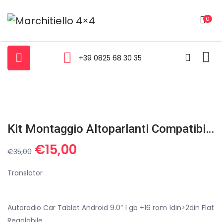
0
+39 0825 68 30 35
Kit Montaggio Altoparlanti Compatibili Con Fiat Panda 2002-2012 Porte Anteriori
Il
Il
€
15,00
€
35,00
prezzo
prezzo
originale
attuale
Translator
era:
è:
€35,00.
€15,00.
Autoradio Car Tablet Android 9.0″ 1 gb +16 rom 1din>2din Flat
Regolabile