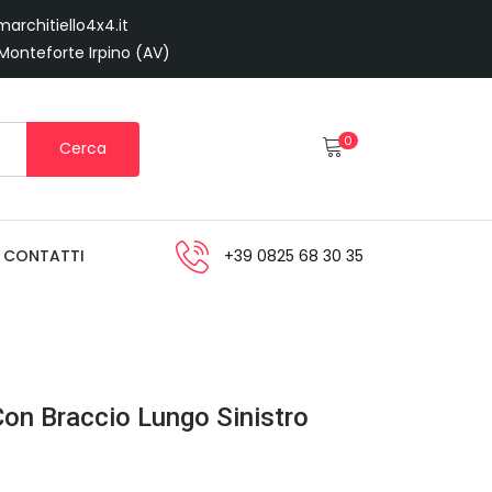
architiello4x4.it
 Monteforte Irpino (AV)
0
Cerca
CONTATTI
+39 0825 68 30 35
Con Braccio Lungo Sinistro