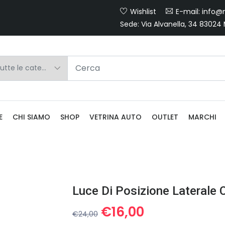
Wishlist
E-mail: info@m
Sede: Via Alvanella, 34 83024
E
CHI SIAMO
SHOP
VETRINA AUTO
OUTLET
MARCHI
Luce Di Posizione Laterale 
Il
Il
€
16,00
€
24,00
prezzo
prezzo