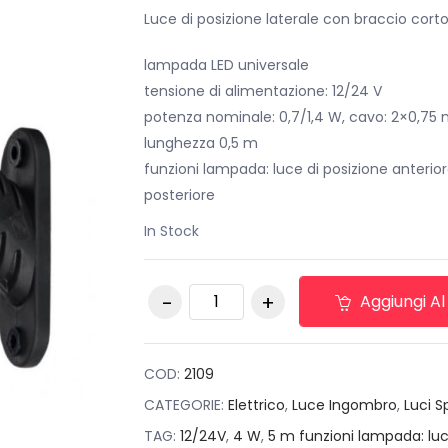
originale
attuale
Luce di posizione laterale con braccio corto
era:
è:
lampada LED universale
€24,00.
€16,00.
tensione di alimentazione: 12/24 V
potenza nominale: 0,7/1,4 W, cavo: 2×0,7
lunghezza 0,5 m
funzioni lampada: luce di posizione anteriore
posteriore
In Stock
Luce di posizione
Aggiungi Al
laterale con braccio
lungo sinistro
quantità
COD:
2109
CATEGORIE:
Elettrico
,
Luce Ingombro
,
Luci S
TAG:
12/24V
,
4 W
,
5 m funzioni lampada: luc