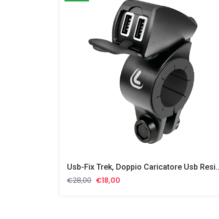
Usb-Fix Trek, Doppio Caricatore Usb Resistente All’acqua, Fissaggio A Manu
Il
Il
€
28,00
€
18,00
prezzo
prezzo
originale
attuale
era:
è: