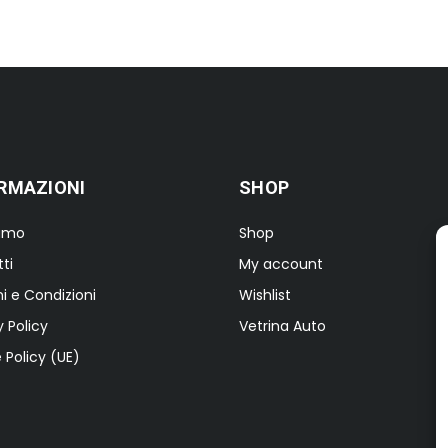
€18,00.
€9,00.
RMAZIONI
SHOP
iamo
Shop
ti
My account
i e Condizioni
Wishlist
y Policy
Vetrina Auto
 Policy (UE)