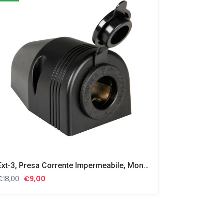
Ext-3, Presa Corrente Impermeabile, Montaggio In Superficie, 12/24V
Il
Il
€
18,00
€
9,00
prezzo
prezzo
originale
attuale
era:
è: